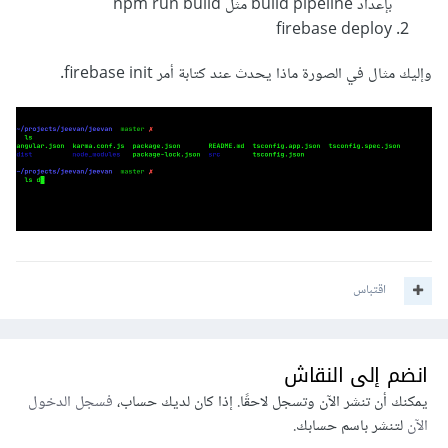
بإعداد build pipeline مثل npm run build
firebase deploy
وإليك مثال في الصورة ماذا يحدث عند كتابة أمر firebase init.
اقتباس
انضم إلى النقاش
يمكنك أن تنشر الآن وتسجل لاحقًا. إذا كان لديك حساب،
فسجل الدخول
الآن
لتنشر باسم حسابك.