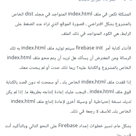
المشكلة تكمن في ملف index.html المتواجد في مجلد dist الخاص
بالمشروع بشكل افتراضي ، فصورة الموقع الذي تراه عند الضغط على
الرابط، هي الكود المتواجد في ذلك الملف.
فأثناء كتابة أمر firebase init سيتم توليد ملف index.html به تلك
الرسالة ومن المفترض أن يسألك هل تريد أن يتم محو ملف index.html
الخاص بالمشروع والكتابة عليه؟ ربما ذلك حدث أو لم يحدث معك.
إذا فقدت ملف index.html الخاص بك ، أو سمحت له دون قصد بالكتابة
فوق ملف index.html ، فيجب عليك إعادة إنتاجه بطريقة ما. إذا لم يكن
لديك نسخة إحتياطية أو وسيلة أخرى لإعادة إنتاج ملف index.html
الخاص بك، للأسف لا رجعة في ذلك.
بشكل عام، تسير خطوات إعداد Firebase على النحو التالي وبالتأكيد أنت
قمت بها: