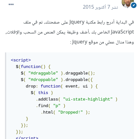
نشر
7 أكتوبر 2015
في البداية أدرج رابط مكتبة Jquery على صفحتك، ثم في ملف
JavaScript الخاص بك ،أضف وظيفة يمكن العنص من السحب والإفلات,
وهذا مثال عملي من موقع Jquery :
<script>
  $
(
function
()
{
    $
(
"#draggable"
).
draggable
();
    $
(
"#droppable"
).
droppable
({
      drop
:
function
(
 event
,
 ui 
)
{
        $
(
this
)
.
addClass
(
"ui-state-highlight"
)
.
find
(
"p"
)
.
html
(
"Dropped!"
);
}
});
});
</script>