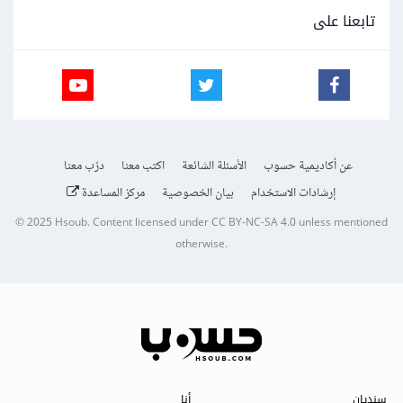
تابعنا على
عن أكاديمية حسوب
الأسئلة الشائعة
اكتب معنا
درّب معنا
إرشادات الاستخدام
بيان الخصوصية
مركز المساعدة
© 2025
Hsoub
.
Content licensed under
CC BY-NC-SA 4.0
unless mentioned
otherwise.