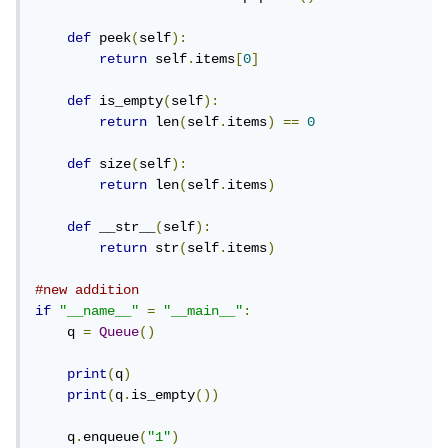
def
 peek
(
self
):
return
 self
.
items
[
0
]
def
 is_empty
(
self
):
return
 len
(
self
.
items
)
==
0
def
 size
(
self
):
return
 len
(
self
.
items
)
def
 __str__
(
self
):
return
 str
(
self
.
items
)
#new addition
if
"__name__"
=
"__main__"
:
    q 
=
Queue
()
print
(
q
)
print
(
q
.
is_empty
())
    q
.
enqueue
(
"1"
)