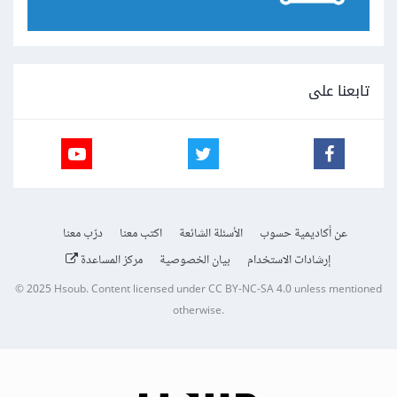
تابعنا على
عن أكاديمية حسوب
الأسئلة الشائعة
اكتب معنا
درّب معنا
إرشادات الاستخدام
بيان الخصوصية
مركز المساعدة
© 2025
Hsoub
.
Content licensed under
CC BY-NC-SA 4.0
unless mentioned
otherwise.