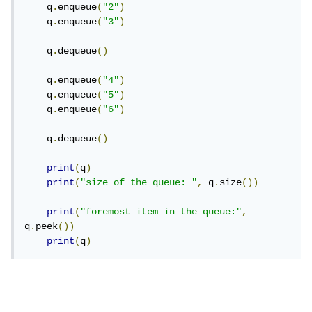
    q
.
enqueue
(
"2"
)
    q
.
enqueue
(
"3"
)
    q
.
dequeue
()
    q
.
enqueue
(
"4"
)
    q
.
enqueue
(
"5"
)
    q
.
enqueue
(
"6"
)
    q
.
dequeue
()
print
(
q
)
print
(
"size of the queue: "
,
 q
.
size
())
print
(
"foremost item in the queue:"
,
q
.
peek
())
print
(
q
)