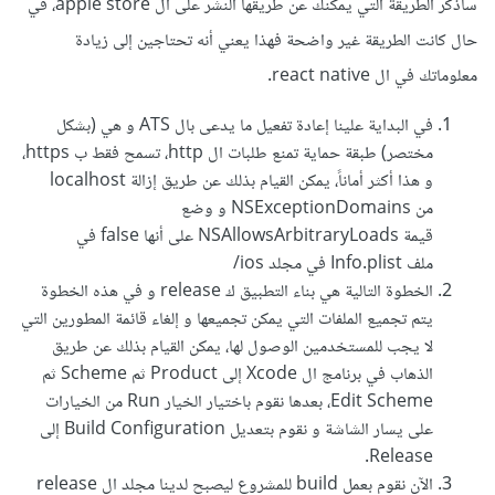
سأذكر الطريقة التي يمكنك عن طريقها النشر على ال apple store، في
حال كانت الطريقة غير واضحة فهذا يعني أنه تحتاجين إلى زيادة
معلوماتك في ال react native.
في البداية علينا إعادة تفعيل ما يدعى بال ATS و هي (بشكل
مختصر) طبقة حماية تمنع طلبات ال http، تسمح فقط ب https،
و هذا أكثر أماناً، يمكن القيام بذلك عن طريق إزالة localhost
من NSExceptionDomains و وضع
قيمة NSAllowsArbitraryLoads على أنها false في
ملف Info.plist في مجلد ios/
الخطوة التالية هي بناء التطبيق ك release و في هذه الخطوة
يتم تجميع الملفات التي يمكن تجميعها و إلغاء قائمة المطورين التي
لا يجب للمستخدمين الوصول لها، يمكن القيام بذلك عن طريق
الذهاب في برنامج ال Xcode إلى Product ثم Scheme ثم
Edit Scheme، بعدها نقوم باختيار الخيار Run من الخيارات
على يسار الشاشة و نقوم بتعديل Build Configuration إلى
Release.
الآن نقوم بعمل build للمشروع ليصبح لدينا مجلد ال release