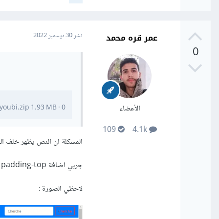
عمر قره محمد
نشر
30 ديسمبر 2022
0
الأعضاء
0 تنزيلات
·
1.93 MB
youbi.zip
109
4.1k
المشكلة ان النص يظهر خلف الـ header ولذلك فإنك لا ترينه
جربي اضافة padding-top وسيظهر العنصر ،
لاحظي الصورة
: