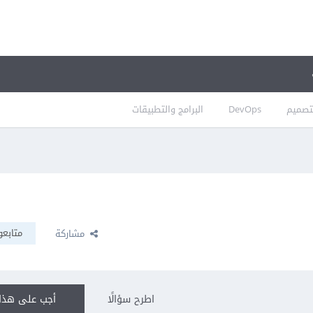
تصميم
DevOps
البرامج والتطبيقات
متابعو
مشاركة
اطرح سؤالًا
أجب على هذا 