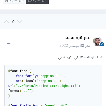
الترتيب حسب التقييم
الترتيب حسب التاريخ
0
عمر قره محمد
نشر
30 ديسمبر 2022
اعتقد ان المشكلة في الكود التالي
:
@
font-face 
{
font-family
:
"poppins EL"
;
src
:
 local
(
"poppins EL"
)
url
(
"../fonts/Poppins-ExtraLight.ttf"
)
format
(
"ttf"
);
}
$
font-family-base
:
"poppins EL"
,