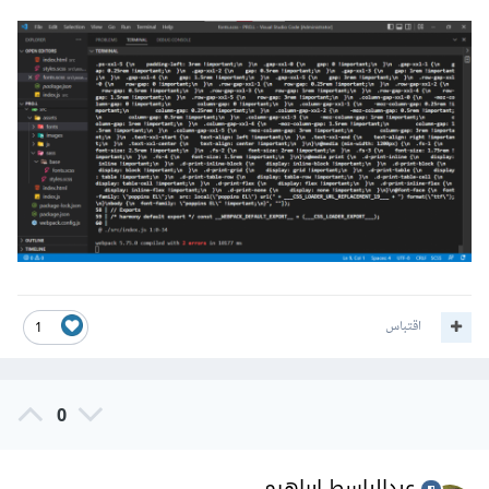
@
font-face 
{
font-family
:
"poppins EL"
;
src
:
 local
(
"poppins EL"
)
url
(
"../../fonts/Poppins-ExtraLight.ttf"
)
format
(
"ttf"
);
}
$
font-family-base
:
"poppins EL"
;
حيث انه لديك خطأ في المسار.
اقتباس
1
0
عبدالباسط ابراهيم