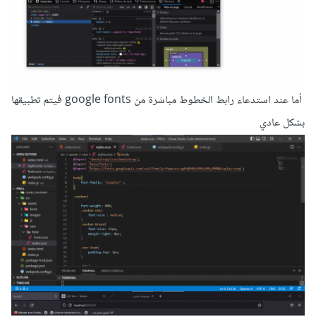
أما عند استدعاء رابط الخطوط مباشرة من google fonts فيتم تطبيقها
بشكل عادي