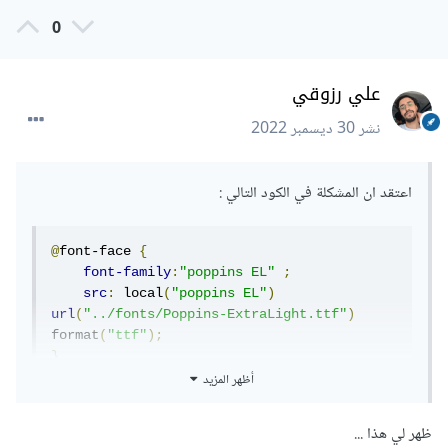
0
علي رزوقي
نشر
30 ديسمبر 2022
اعتقد ان المشكلة في الكود التالي
:
@
font-face 
{
font-family
:
"poppins EL"
;
src
:
 local
(
"poppins EL"
)
url
(
"../fonts/Poppins-ExtraLight.ttf"
)
format
(
"ttf"
);
}
أظهر المزيد
$
font-family-base
:
"poppins EL"
,
ظهر لي هذا ...
والصحيح هو