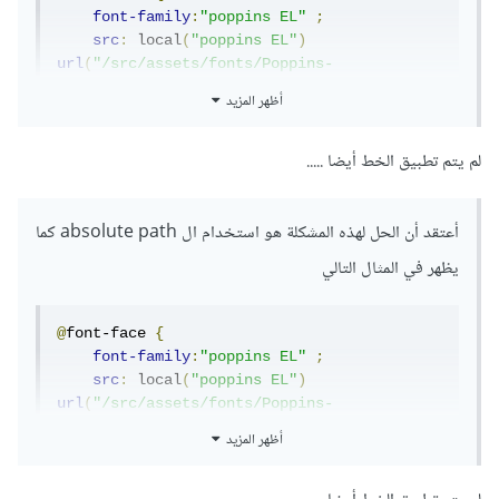
font-family
:
"poppins EL"
;
src
:
 local
(
"poppins EL"
)
url
(
"/src/assets/fonts/Poppins-
ExtraLight.ttf"
)
 format
(
"ttf"
);
أظهر المزيد
/* لاحظ تغيير المسار */
}
لم يتم تطبيق الخط أيضا .....
$
font-family-base
:
"poppins EL"
;
أعتقد أن الحل لهذه المشكلة هو استخدام ال absolute path كما
يظهر في المثال التالي
@
font-face 
{
font-family
:
"poppins EL"
;
src
:
 local
(
"poppins EL"
)
url
(
"/src/assets/fonts/Poppins-
ExtraLight.ttf"
)
 format
(
"ttf"
);
أظهر المزيد
/* لاحظ تغيير المسار */
}