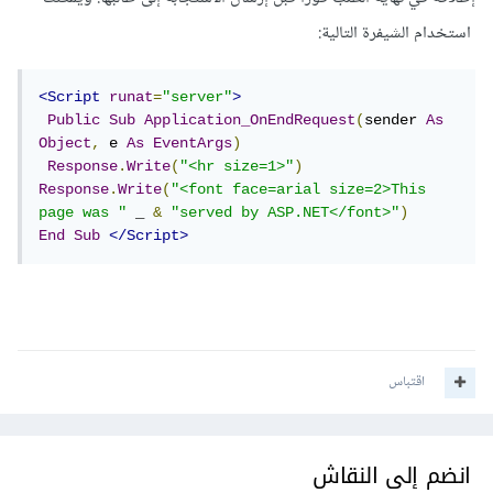
استخدام الشيفرة التالية:
<Script
runat
=
"server"
>
Public
Sub
Application_OnEndRequest
(
sender 
As
Object
,
 e 
As
EventArgs
)
Response
.
Write
(
"<hr size=1>"
)
Response
.
Write
(
"<font face=arial size=2>This 
page was "
 _ 
&
"served by ASP.NET</font>"
)
End
Sub
</Script>
اقتباس
انضم إلى النقاش