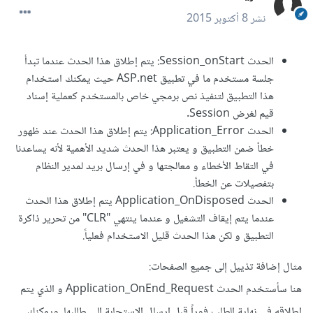
نشر
8 أكتوبر 2015
الحدث Session_onStart: يتم إطلاق هذا الحدث عندما تبدأ
جلسة مستخدم ما في تطبيق ASP.net حيث يمكنك استخدام
هذا التطبيق لتنفيذ نص برمجي خاص بالمستخدم كعملية إسناد
قيم لغرض Session.
الحدث Application_Error: يتم إطلاق هذا الحدث عند ظهور
خطأ ضمن التطبيق و يعتبر هذا الحدث شديد الأهمية لأنه يساعدنا
في التقاط الأخطاء و معالجتها و في إرسال بريد لمدير النظام
بتفصيلات عن الخطأ.
الحدث Application_OnDisposed يتم إطلاق هذا الحدث
عندما يتم إيقاف التشغيل و عندما ينتهي "CLR" من تحرير ذاكرة
التطبيق و لكن هذا الحدث قليل الاستخدام فعلياً.
مثال إضافة تذييل إلى جميع الصفحات:
هنا سأستخدم الحدث Application_OnEnd_Request و الذي يتم
إطلاقه في نهاية الطلب فوراً قبل إرسال الاستجابة إلى طالبها. ويمكنك