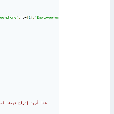
ee-phone"
:
row
[
2
],
"Employee-email"
:
row
[
3
],}
# هنا أريد إدراج قيمة الع