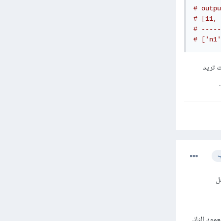
# outpu
# [11, 
# -----
# ['n1'
حال كنت تريد
ب
ل
 المقابلة لها من العمود الثاني