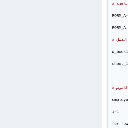
نافذه
FORM_A
=
FORM_A
.
العمل
w_book1
sheet_1
قاموس
employe
i
=
1
for
 row