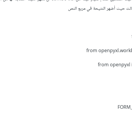
ثالت حيث أضهر النتيحة في مربع النص
from openpyxl.work
from openpyxl
FORM_