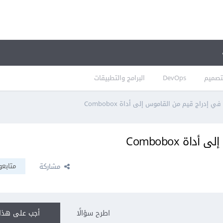
تصميم
DevOps
البرامج والتطبيقات
 إدراج قيم من القاموس إلى أداة Combobox
ة Combobox
متابعو
مشاركة
اطرح سؤالًا
أجب على هذا 