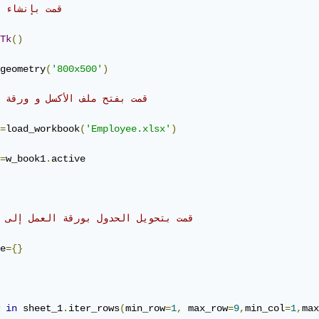
# قمت بإنشاء 
Tk
()
geometry
(
'800x500'
)
# قمت بفتح ملف الأكسل و ورقة 
=
load_workbook
(
'Employee.xlsx'
)
=
w_book1
.
active

# قمت بتحويل الحدول بورقة العمل إلى 
e
={}
 
in
 sheet_1
.
iter_rows
(
min_row
=
1
,
 max_row
=
9
,
min_col
=
1
,
max