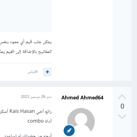
المفاتيح بالإضافة إلى القيم يمكنك استعمال items بدلاً من values، و ستجلب
اقتباس
Ahmed Ahmed64
نشر
28 ديسمبر 2022
0
رائع أخي Kais Hasan أشكرك جزيل الشكر
أداة combo