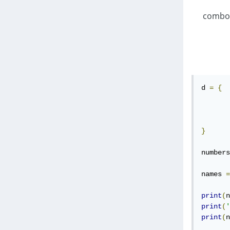
سأساعدك في كيفية إيجاد قيم العمود الأول من القاموس و أعتقد أنك عندها تستطيع إضافتهم بسهولة إلى ال combo
d 
=
{
}
numbers
names 
=
print
(
n
print
(
'
print
(
n