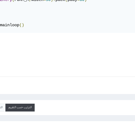
mainloop
()
الترتيب حسب التقييم
ال