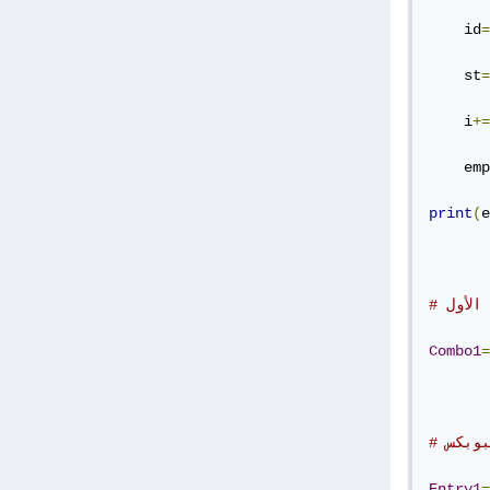
    id
=
    st
=
    i
+=
    emp
print
(
e
الأول
Combo1
=
بوبكس
Entry1
=