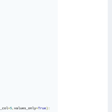
_col
=
5
,
values_only
=
True
):