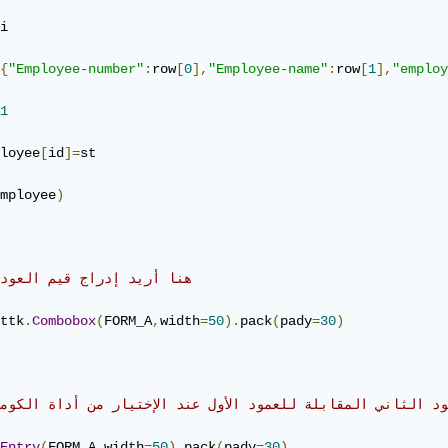
i

{
"Employee-number"
:
row
[
0
],
"Employee-name"
:
row
[
1
],
"employ
1
loyee
[
id
]=
st

mployee
)
# هنا أريد إدراج قيم العود 
ttk
.
Combobox
(
FORM_A
,
width
=
50
).
pack
(
pady
=
30
)
ود الثاني المقابلة للعمود الأول عند الإختيار من أداة الكوم
Entry
(
FORM_A
,
width
=
50
).
pack
(
pady
=
30
)