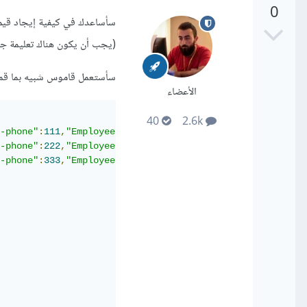
0
(يجب أن يكون هناك تعليمة جاهزة 
سأستعمل قاموس شبيه بما قمت
الأعضاء
40
2.6k
-phone"
:
111
,
"Employee-email"
:
"e1"
},
-phone"
:
222
,
"Employee-email"
:
"e2"
},
-phone"
:
333
,
"Employee-email"
:
"e3"
}