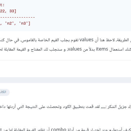
t:
22, 33]
---------------
, 'n2', 'n3']
يمكن جلب قيم أي عمود بنفس الطريقة، لاحظ هنا أن values تقوم بجلب القيم الخاصة بالقاموس، في 
 لك المفتاح و القيمة المقابلة له.
الكات
:,,,,
لقد قمت بتطبيق الكود وتحصلت على النتيجة التي أردتها داخ
أرجو من حضرتك لو تساعدني كيف أستطيع عند إختيار قيمة من أداة combo أن تظهر القيمة