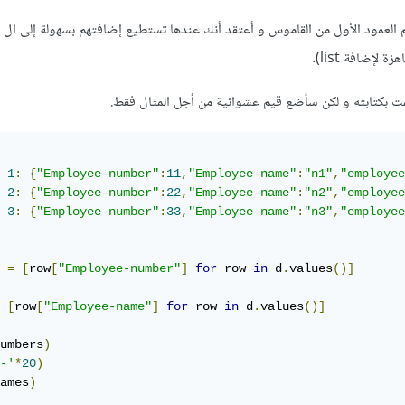
لإضافة list).
 بكتابته و لكن سأضع قيم عشوائية من أجل المثال فقط.
1
:
{
"Employee-number"
:
11
,
"Employee-name"
:
"n1"
,
"employee
2
:
{
"Employee-number"
:
22
,
"Employee-name"
:
"n2"
,
"employee
3
:
{
"Employee-number"
:
33
,
"Employee-name"
:
"n3"
,
"employee
 
=
[
row
[
"Employee-number"
]
for
 row 
in
 d
.
values
()]
[
row
[
"Employee-name"
]
for
 row 
in
 d
.
values
()]
umbers
)
-'
*
20
)
ames
)