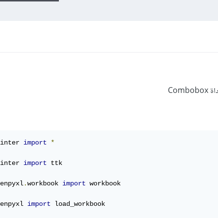
Com
inter 
import
*
inter 
import
 ttk

enpyxl
.
workbook 
import
 workbook

enpyxl 
import
 load_workbook
