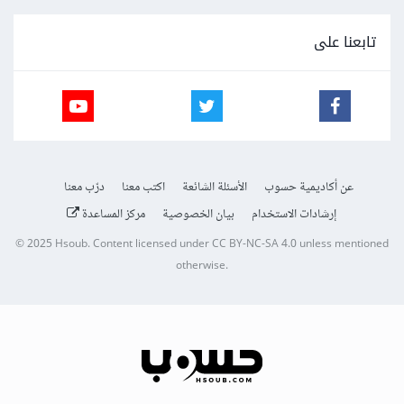
تابعنا على
عن أكاديمية حسوب
الأسئلة الشائعة
اكتب معنا
درّب معنا
إرشادات الاستخدام
بيان الخصوصية
مركز المساعدة
© 2025
Hsoub
.
Content licensed under
CC BY-NC-SA 4.0
unless mentioned
otherwise.