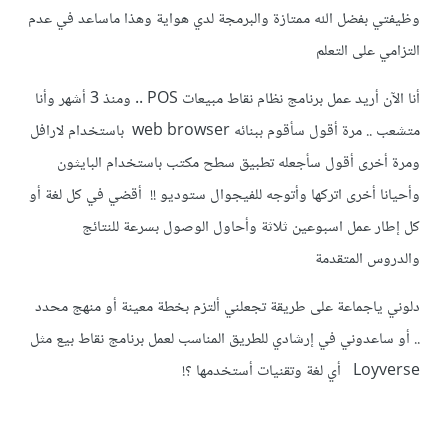
وظيفتي بفضل الله ممتازة والبرمجة لدي هواية وهذا ماساعد في عدم
التزامي على التعلم
أنا الآن أريد عمل برنامج نظام نقاط مبيعات POS .. ومنذ 3 أشهر وأنا
متشعب .. مرة أقول سأقوم ببنائه web browser باستخدام لارافل
ومرة أخرى أقول سأجعله تطبيق سطح مكتب باستخدام البايثون
وأحيانا أخرى اتركها وأتوجه للفيجوال ستوديو !! أقضي في كل لغة أو
كل إطار عمل اسبوعين ثلاثة وأحاول الوصول بسرعة للنتائج
والدروس المتقدمة
دلوني ياجماعة على طريقة تجعلني ألتزم بخطة معينة أو منهج محدد
.. أو ساعدوني في إرشادي للطريق المناسب لعمل برنامج نقاط بيع مثل
Loyverse أي لغة وتقنيات أستخدمها ؟!