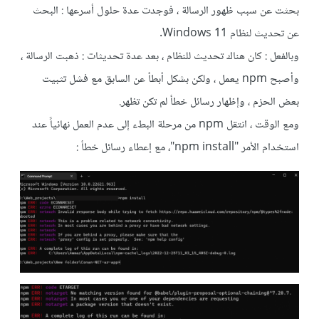
بحثت عن سبب ظهور الرسالة ، فوجدت عدة حلول أسرعها : البحث
عن تحديث لنظام Windows 11.
وبالفعل : كان هناك تحديث للنظام ، بعد عدة تحديثات : ذهبت الرسالة ،
وأصبح npm يعمل ، ولكن بشكل أبطأ عن السابق مع فشل تثبيت
بعض الحزم ، وإظهار رسائل خطأ لم تكن تظهر.
ومع الوقت ، انتقل npm من مرحلة البطء إلى عدم العمل نهائياً عند
استخدام الأمر "npm install"
، مع إعطاء رسائل خطأ :