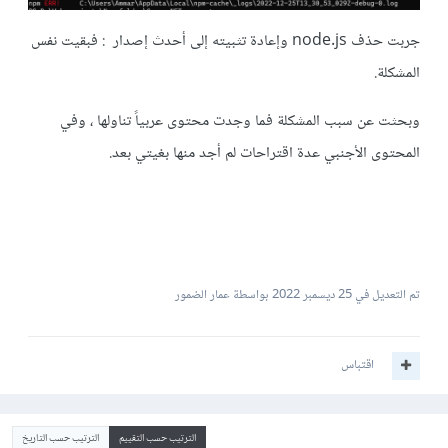
جربت حذف node.js وإعادة تثبيته إلى أحدث إصدار : فبقيت نفس
المشكلة.
وبحثت عن سبب المشكلة فما وجدت محتوى عربياً تناولها ، وفي
المحتوى الأجنبي عدة اقتراحات لم أجد منها بغيتي بعد.
تم التعديل في
25 ديسمبر 2022
بواسطة عمار الضمور
اقتباس
الترتيب حسب التقييم
الترتيب حسب التاريخ