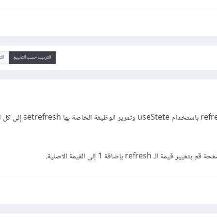
الترتيب حسب التقييم
ال
يمكنك انشاء state باسم refresh باستخدام useStete وتم
 refresh بإضافة 1 إلى القيمة الاصلية.