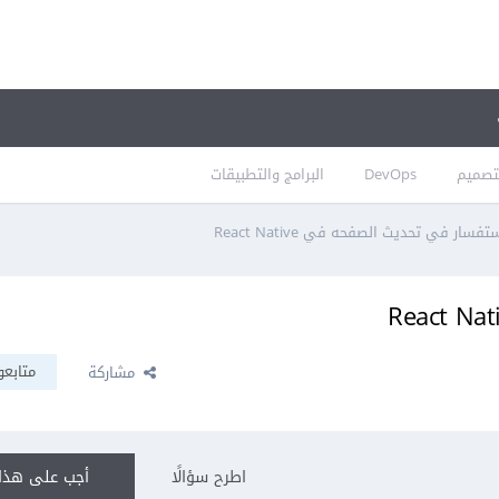
تصميم
DevOps
البرامج والتطبيقات
تفسار في تحديث الصفحه في React Native
متابعو
مشاركة
اطرح سؤالًا
أجب على هذا 