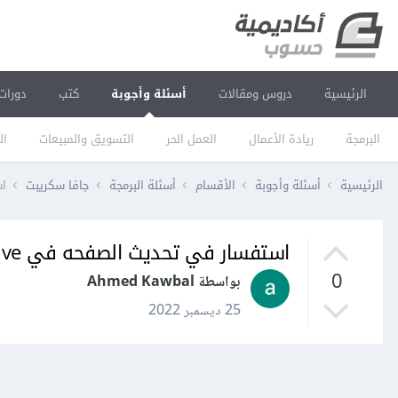
الرئيسية
دروس ومقالات
أسئلة وأجوبة
كتب
دورات
البرمجة
ريادة الأعمال
العمل الحر
التسويق والمبيعات
ال
الرئيسية
أسئلة وأجوبة
الأقسام
أسئلة البرمجة
جافا سكريبت
اس
استفسار في تحديث الصفحه في React Native
0
بواسطة Ahmed Kawbal
25 ديسمبر 2022