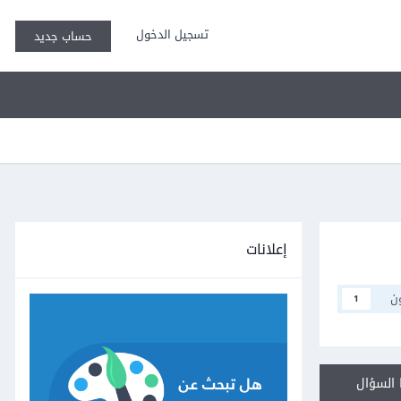
تسجيل الدخول
حساب جديد
إعلانات
ن
1
السؤال