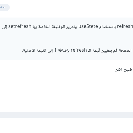
الكات
يمكنك انشاء state باسم refresh باستخدام useStete وتمرير الوظيف
ة الـ refresh بإضافة 1 إلى القيمة الاصلية.
توضيح اكثر