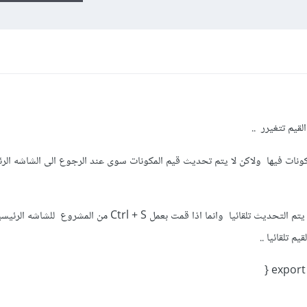
قيم تتغيرر ..
نات فيها ولاكن لا يتم تحديث قيم المكونات سوى عند الرجوع الى الشاشه الر
وقد تم استعمال useEffectولاكن لا يتم التحديث تلقائيا وانما اذا قمت بعمل Ctrl + S من المشروع 
 تلقائيا ..
export