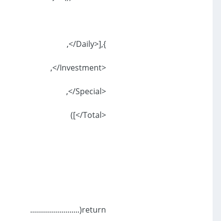
},[<Daily/>,
<Investment/>,
<Special/>,
<Total/>])
return(.........................