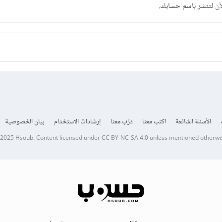
آن
لتنشر باسم حسابك.
الأسئلة الشائعة
اكتب معنا
درّب معنا
إرشادات الاستخدام
بيان الخصوصية
 2025
Hsoub
.
Content licensed under
CC BY-NC-SA 4.0
unless mentioned otherwi