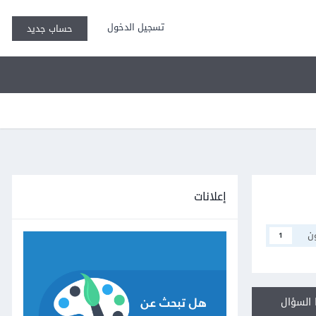
تسجيل الدخول
حساب جديد
إعلانات
ن
1
السؤال