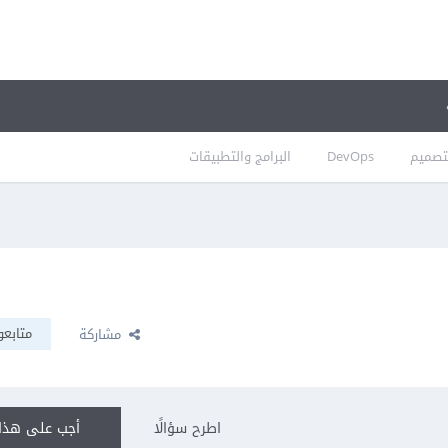
تصميم
DevOps
البرامج والتطبيقات
متابعو
مشاركة
اطرح سؤالًا
أجب على هذا 