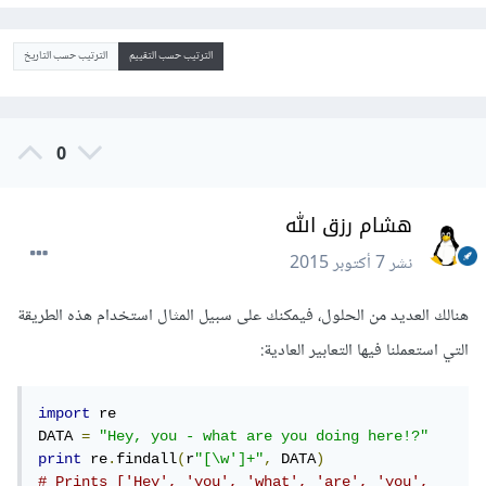
الترتيب حسب التقييم
الترتيب حسب التاريخ
0
هشام رزق الله
نشر
7 أكتوبر 2015
هنالك العديد من الحلول، فيمكنك على سبيل المثال استخدام هذه الطريقة
التي استعملنا فيها التعابير العادية:
import
 re

DATA 
=
"Hey, you - what are you doing here!?"
print
 re
.
findall
(
r
"[\w']+"
,
 DATA
)
# Prints ['Hey', 'you', 'what', 'are', 'you', 