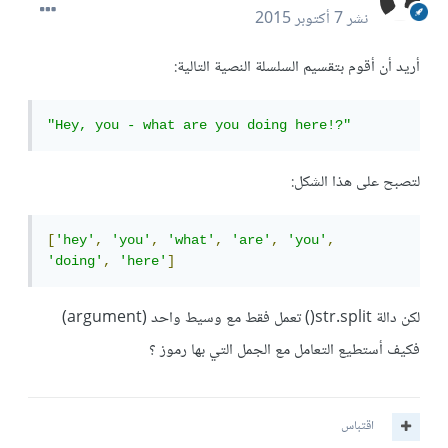
نشر
7 أكتوبر 2015
أريد أن أقوم بتقسيم السلسلة النصية التالية:
"Hey, you - what are you doing here!?"
لتصبح على هذا الشكل:
[
'hey'
,
'you'
,
'what'
,
'are'
,
'you'
,
'doing'
,
'here'
]
لكن دالة str.split() تعمل فقط مع وسيط واحد (argument)
فكيف أستطيع التعامل مع الجمل التي بها رموز ؟
اقتباس