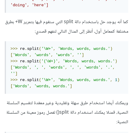
'doing', 'here']
كما أنه يوجد حل باستخدام دالة split التي سنقوم فيها بتمرير W+ بطرق
مختلفة كمعامل أول، أنظر إلى المثال التالي لتفهم قصدي:
>>>
 re
.
split
(
'\W+'
,
'Words, words, words.'
)
[
'Words'
,
'words'
,
'words'
,
''
]
>>>
 re
.
split
(
'(\W+)'
,
'Words, words, words.'
)
[
'Words'
,
', '
,
'words'
,
', '
,
'words'
,
'.'
,
''
]
>>>
 re
.
split
(
'\W+'
,
'Words, words, words.'
,
1
)
[
'Words'
,
'words, words.'
]
ويمكنك أيضا استخدام طرق سهلة وتقليدية وغير معقدة لتقسيم السلسلة
النصية، فمثلا يمكنك استخدام دالة split() لفصل رموز معينة من السلسلة
النصية: