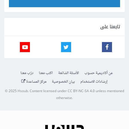
تابعنا على
عن أكاديمية حسوب
الأسئلة الشائعة
اكتب معنا
درّب معنا
إرشادات الاستخدام
بيان الخصوصية
مركز المساعدة
© 2025
Hsoub
.
Content licensed under
CC BY-NC-SA 4.0
unless mentioned
otherwise.