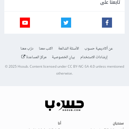
تابعنا على
عن أكاديمية حسوب
الأسئلة الشائعة
اكتب معنا
درّب معنا
إرشادات الاستخدام
بيان الخصوصية
مركز المساعدة
© 2025
Hsoub
.
Content licensed under
CC BY-NC-SA 4.0
unless mentioned
otherwise.