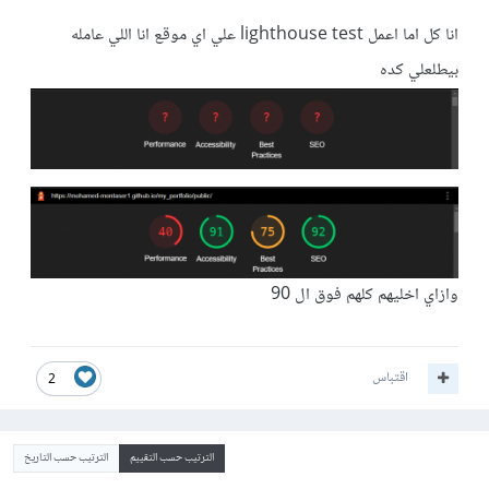
انا كل اما اعمل lighthouse test علي اي موقع انا اللي عامله
بيطلعلي كده
وازاي اخليهم كلهم فوق ال 90
اقتباس
2
الترتيب حسب التقييم
الترتيب حسب التاريخ