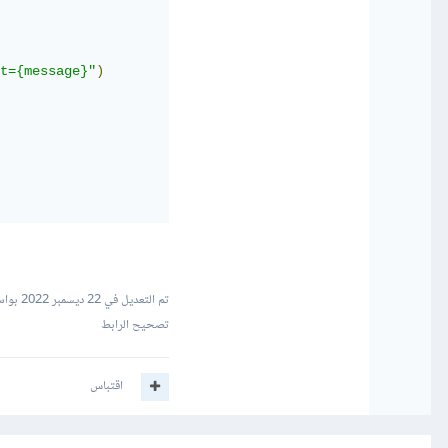
t={message}"
)
تم التعديل في
22 ديسمبر 2022
بواس
تصحيح الرابط
اقتباس