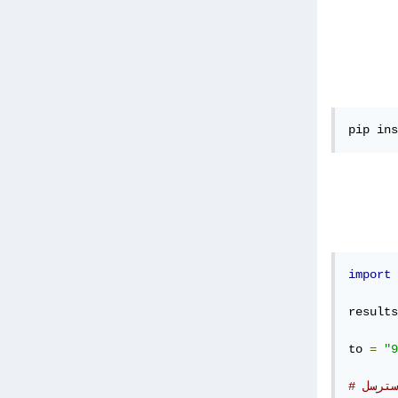
pip ins
import
 
results
to 
=
"9
سترسل