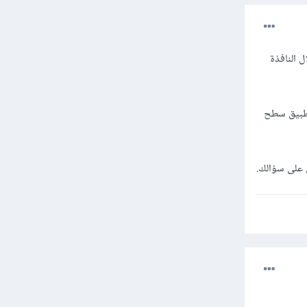
 النافذة
تطبيق سطح
على سؤالك.