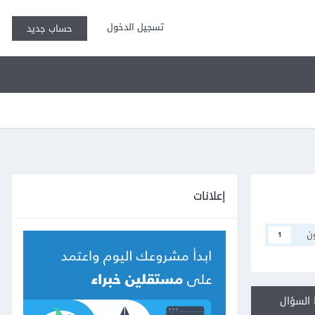
تسجيل الدخول
حساب جديد
إعلانات
ن
1
السؤال