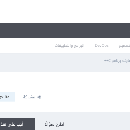
تصميم
DevOps
البرامج والتطبيقات
كة برنامج C++
متابعو
مشاركة
اطرح سؤالًا
أجب على هذا 