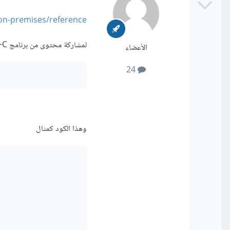
on-premises/reference
لمشاركة محتوى من برنامج C++ إلى الواتساب، يجب عليك أولًا تنصيب وتفعيل مكتبة الطلبات (requests)
الأعضاء
24
وهذا الكود كمثال