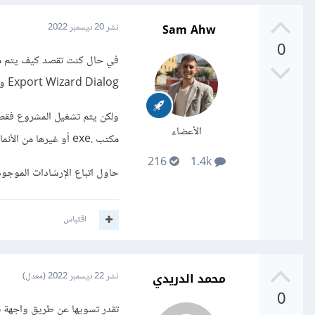
Sam Ahw
نشر
20 ديسمبر 2022
0
في حال كنت تقصد كيف يتم مش
Export Wizard Dialog والتي تتيح لك بعض الخيارات لتصدير المشروع ومشاركته على أي وسيلة.
ولكن يتم تشغيل المشروع فقط
الأعضاء
مكتب .exe أو غيرها من الأنماط).
216
1.4k
حاول اتباع الإرشادات الموجود
اقتباس
محمد الدريدي
نشر
22 ديسمبر 2022
(معدل)
0
تقدر تسويها عن طريق واجهة ب