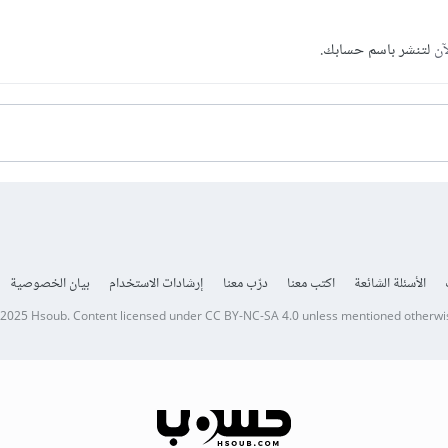
آن
لتنشر باسم حسابك.
الأسئلة الشائعة
اكتب معنا
درّب معنا
إرشادات الاستخدام
بيان الخصوصية
 2025
Hsoub
.
Content licensed under
CC BY-NC-SA 4.0
unless mentioned otherwi