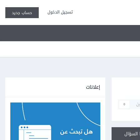
تسجيل الدخول
حساب جديد
إعلانات
ن
0
السؤال