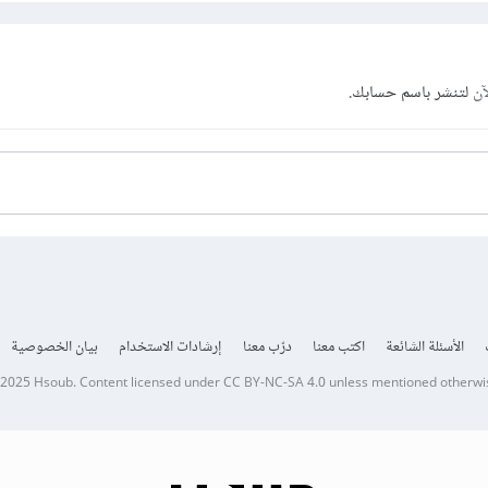
آن
لتنشر باسم حسابك.
الأسئلة الشائعة
اكتب معنا
درّب معنا
إرشادات الاستخدام
بيان الخصوصية
 2025
Hsoub
.
Content licensed under
CC BY-NC-SA 4.0
unless mentioned otherwi