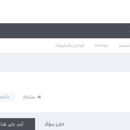
تصميم
DevOps
البرامج والتطبيقات
متابعو
مشاركة
اطرح سؤالًا
أجب على هذا 