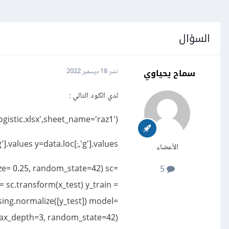
السؤال
سماح يحياوي
نشر
18 ديسمبر 2022
لدي الكود التالي
:
ogistic.xlsx',sheet_name='raz1')
'].values y=data.loc[:,'g'].values
الأعضاء
_size= 0.25, random_state=42) sc=
5
= sc.transform(x_test) y_train =
sing.normalize([y_test]) model=
ax_depth=3, random_state=42)