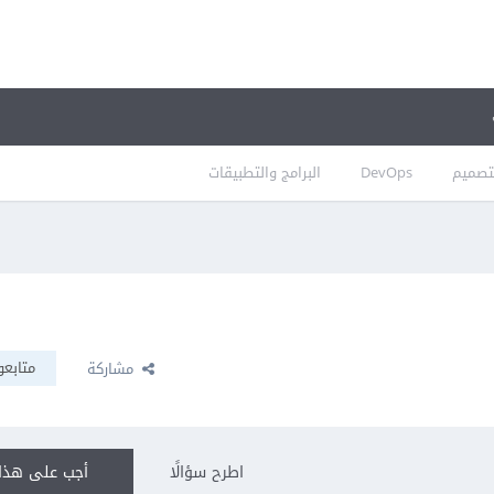
تصميم
DevOps
البرامج والتطبيقات
متابعو
مشاركة
اطرح سؤالًا
أجب على هذا 