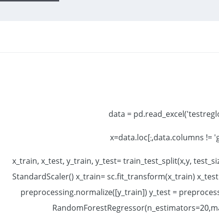
data = pd.read_excel('testregl
x=data.loc[:,data.columns != 'g
x_train, x_test, y_train, y_test= train_test_split(x,y, test
StandardScaler() x_train= sc.fit_transform(x_train) x_test
preprocessing.normalize([y_train]) y_test = preproces
RandomForestRegressor(n_estimators=20,m