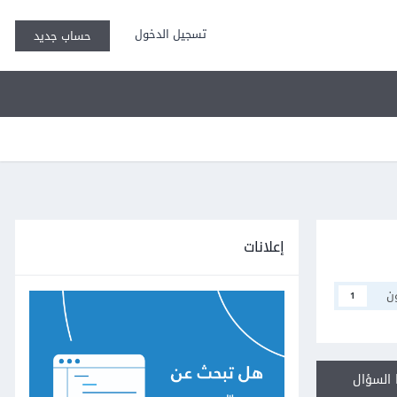
تسجيل الدخول
حساب جديد
إعلانات
ن
1
السؤال