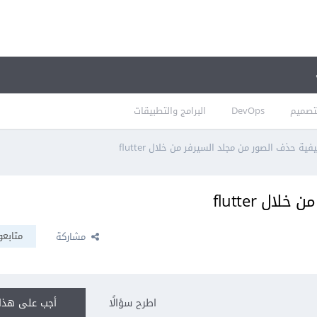
تصميم
DevOps
البرامج والتطبيقات
فية حذف الصور من مجلد السيرفر من خلال flutter
ل flutter
متابعو
مشاركة
اطرح سؤالًا
أجب على هذا 