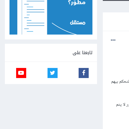
تابعنا على
الاستضافة في مجلد قمت بوضعه وتحديد مساره + ربطها مع قاعدة بيانات mysql + التحكم بيهم
لكن الصور لا يتم