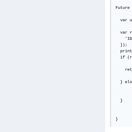
Future 
  var u
  var r
    'ID
  });

  print
  if (r
    ret
  } els
  }

}