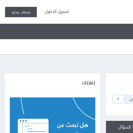
تسجيل الدخول
حساب جديد
إعلانات
ن
1
السؤال