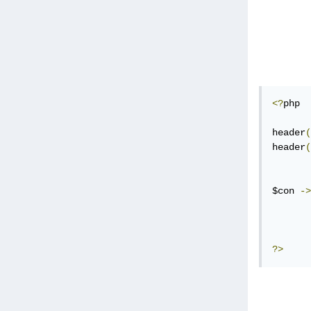
<?
php

header
(
header
(
$con 
->
?>