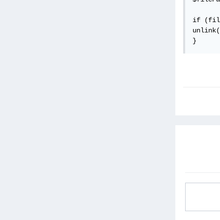
if (fil
unlink(
}