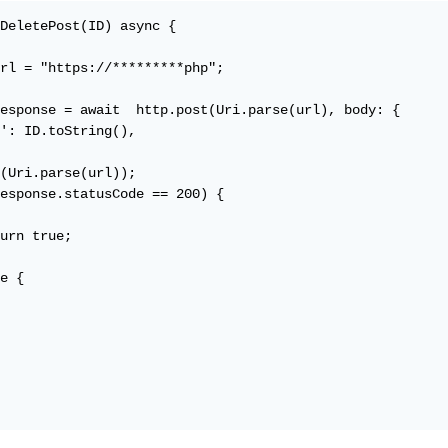
DeletePost(ID) async {

rl = "https://*********php";

esponse = await  http.post(Uri.parse(url), body: {

': ID.toString(),

(Uri.parse(url));

esponse.statusCode == 200) {

urn true;

e {
