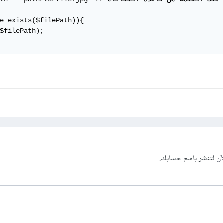
e_exists($filePath)){

$filePath);

آن
لتنشر باسم حسابك.