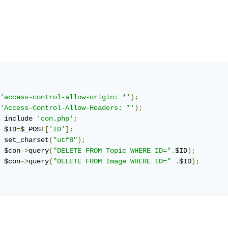
'access-control-allow-origin: *'
);
'Access-Control-Allow-Headers: *'
);
	include 
'con.php'
;
	$ID
=
$_POST
[
'ID'
];
 set_charset
(
"utf8"
);
	$con
->
query
(
"DELETE FROM Topic WHERE ID="
.
$ID
);
	$con
->
query
(
"DELETE FROM Image WHERE ID="
.
$ID
);