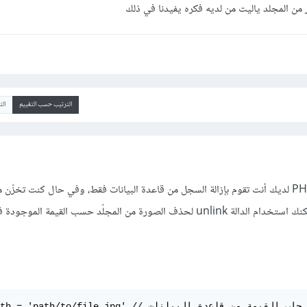
ن المجلد ياليت من لديه فكره يفيدنا في ذلك
الترتيب حسب التقييم
ال
ضمن الجزء الخاص بشيفرة PHP لديك أنت تقوم بإزالة السجل من قاعدة البيانات فقط، وفي حال كنت تخز
ضمن سجل قاعدة البيانات يمكنك استخدام الدالة unlink لحذف الصورة من المجلّد حسب القيمة ال
$filePath = 'path/to/file.jpg' // جلب القيمة من قا
