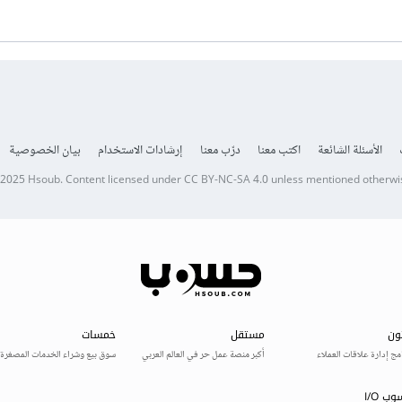
الأسئلة الشائعة
اكتب معنا
درّب معنا
إرشادات الاستخدام
بيان الخصوصية
 2025
Hsoub
.
Content licensed under
CC BY-NC-SA 4.0
unless mentioned otherwi