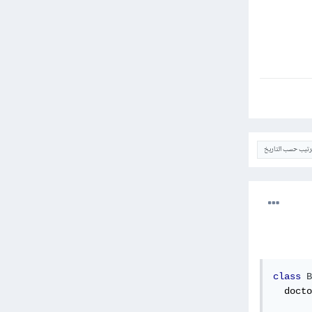
ترتيب حسب التاريخ
class
B
  docto