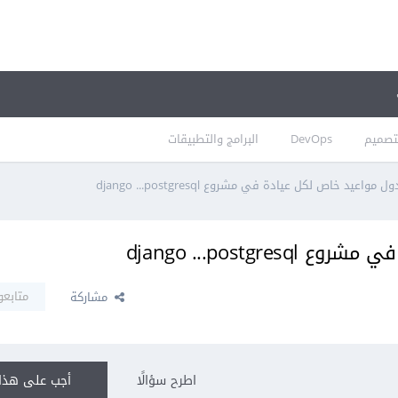
تصميم
DevOps
البرامج والتطبيقات
مواعيد خاص لكل عيادة في مشروع django ...postgresql
django ...postg
متابعو
مشاركة
اطرح سؤالًا
أجب على هذا 