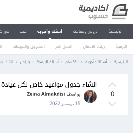
الرئيسية
دروس ومقالات
أسئلة وأجوبة
كتب
دورات
البرمجة
ريادة الأعمال
العمل الحر
التسويق والمبيعات
ال
الرئيسية
أسئلة وأجوبة
الأقسام
أسئلة البرمجة
بايثون
انشاء جدول 
انشاء جدول مواعيد خاص لكل عيادة في مشروع resql
0
بواسطة Zeina Almakdisi
15 ديسمبر 2022