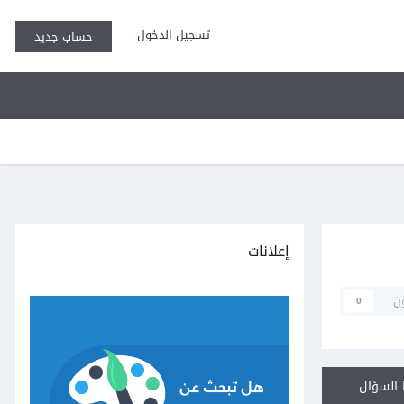
تسجيل الدخول
حساب جديد
إعلانات
ن
0
السؤال