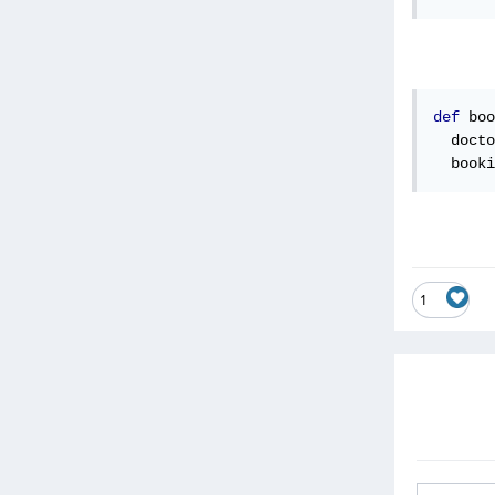
def
 boo
  docto
  booki
1