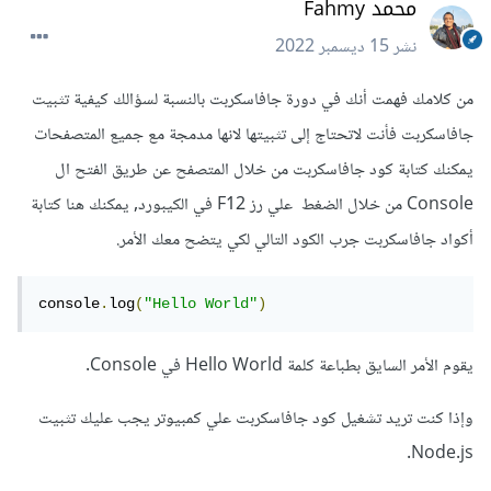
محمد Fahmy
نشر
15 ديسمبر 2022
من كلامك فهمت أنك في دورة جافاسكربت بالنسبة لسؤالك كيفية تثبيت
جافاسكربت فأنت لاتحتاج إلى تثبيتها لانها مدمجة مع جميع المتصفحات
يمكنك كتابة كود جافاسكربت من خلال المتصفح عن طريق الفتح ال
Console من خلال الضغط علي رز F12 في الكيبورد, يمكنك هنا كتابة
أكواد جافاسكربت جرب الكود التالي لكي يتضح معك الأمر.
console
.
log
(
"Hello World"
)
يقوم الأمر السايق بطباعة كلمة Hello World في Console.
وإذا كنت تريد تشغيل كود جافاسكربت علي كمبيوتر يجب عليك تثبيت
Node.js.