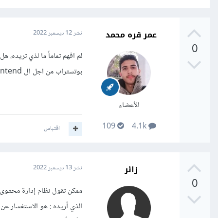
عمر قره محمد
نشر
12 ديسمبر 2022
0
بوتستراب من اجل ال frontend
الأعضاء
109
4.1k
اقتباس
زائر
نشر
13 ديسمبر 2022
0
ممكن تقول نظام إدارة محتوى
الذي أريده : هو الاستفسار عن