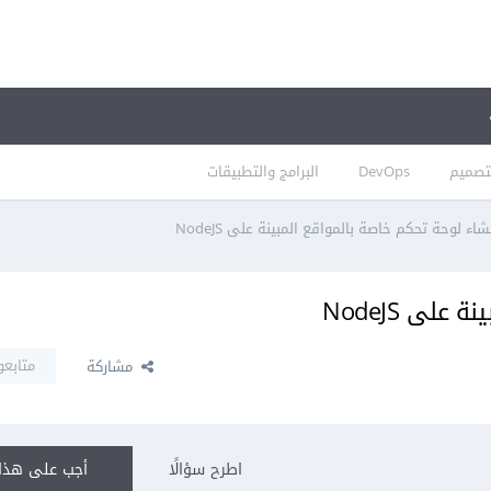
تصميم
DevOps
البرامج والتطبيقات
شاء لوحة تحكم خاصة بالمواقع المبينة على NodeJS
لى NodeJS
متابعو
مشاركة
اطرح سؤالًا
أجب على هذا 