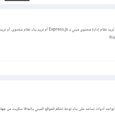
لم افهم تماماً ما لذي تريده، هل تريد نظام إدارة محتوى مبني بـ Express.js أم تريد بناء 
 تواجد أدوات تساعد على بناء لوحة تحكم للموقع المبني بـالجافا سكربت من جهة ا