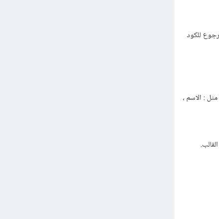
رجوع للكود
لواحدة مكون Vue ، أو React يمتلك خواص مثل : الاسم ،
لقالب.