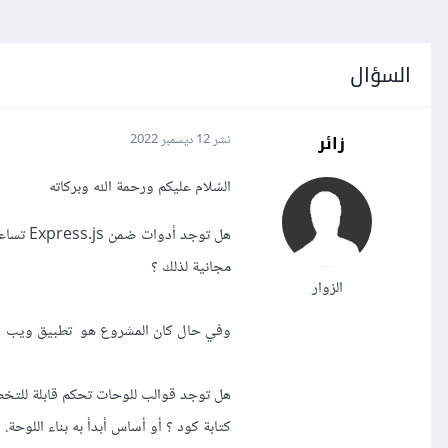
السؤال
زائر
نشر
12 ديسمبر 2022
السّلام عليكم ورحمة الله وبركاته
هل توجد
مجانية لذلك ؟
الزوار
وفي حال كان المشروع هو تطبيق ويب ] SPA [ عن طريق Vue أو act
هل توجد قوالب للوحات تحكم قابلة للتخ
كتابة كود ؟ أو أساس أبدأ به بناء اللوحة.