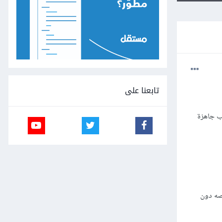
تابعنا على
والب جاهزة
صه دون