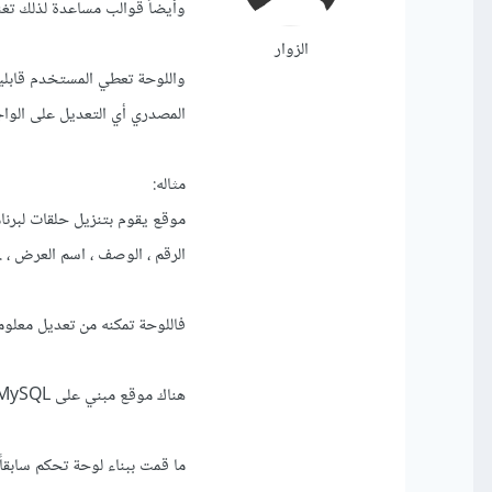
وأيضاً قوالب مساعدة لذلك تغن
الزوار
واللوحة تعطي المستخدم قابلية
المصدري أي التعديل على الواجه
مثاله:
الرقم ، الوصف ، اسم العرض ، ... 
فاللوحة تمكنه من تعديل معلو
هناك موقع مبني على PHP ، MySQL = أود إعادة بناؤه عن طريق Vue.js , NodeJS , MongoDB .
ما قمت ببناء لوحة تحكم سابقاً و