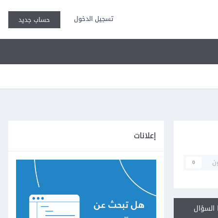
تسجيل الدخول
حساب جديد
إعلانات
ن
0
السؤال