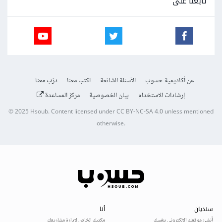
تابعنا على
عن أكاديمية حسوب
الأسئلة الشائعة
اكتب معنا
درّب معنا
إرشادات الاستخدام
بيان الخصوصية
مركز المساعدة
© 2025
Hsoub
.
Content licensed under
CC BY-NC-SA 4.0
unless mentioned
otherwise.