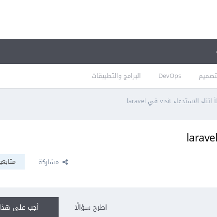
تصميم
DevOps
البرامج والتطبيقات
الاستدعاء visit في laravel
متابعو
مشاركة
اطرح سؤالًا
أجب على هذا 