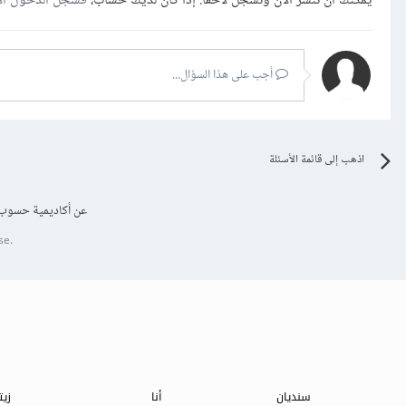
يمكنك أن تنشر الآن وتسجل لاحقًا. إذا كان لديك حساب،
فسجل الدخول ال
أجب على هذا السؤال...
اذهب إلى قائمة الأسئلة
عن أكاديمية حسوب
se.