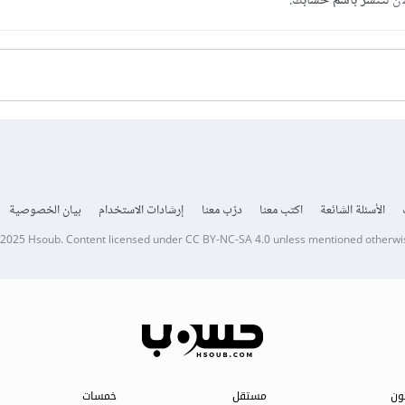
آن
لتنشر باسم حسابك.
الأسئلة الشائعة
اكتب معنا
درّب معنا
إرشادات الاستخدام
بيان الخصوصية
 2025
Hsoub
.
Content licensed under
CC BY-NC-SA 4.0
unless mentioned otherwi