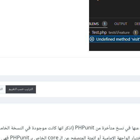
الترتيب حسب التقييم
ال
أظن أن هاته التوابع تم التخلي عنها في نسخ متأخرة من PHPunit (اذكر انها كانت موجودة في النس
لارافيل). فقد تم فصل عملية اختبار الواجهة ال