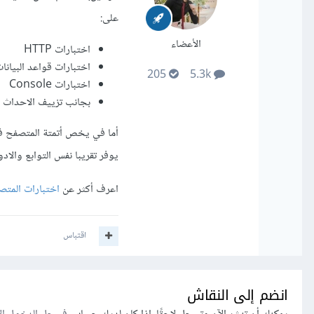
على:
الأعضاء
اختبارات HTTP
اختبارات قواعد البيانا
205
5.3k
اختبارات Console
بجانب تزييف الاحداث لغرض
يوفر تقريبا نفس التوابع والاد
اعرف أكثر عن
اختبارات المتصفح (Laravel Dusk) 
اقتباس
انضم إلى النقاش