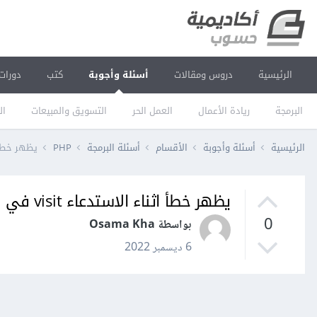
الرئيسية
دروس ومقالات
أسئلة وأجوبة
كتب
دورات
البرمجة
ريادة الأعمال
العمل الحر
التسويق والمبيعات
ال
الرئيسية
أسئلة وأجوبة
الأقسام
أسئلة البرمجة
PHP
يظهر خطأ اثناء 
يظهر خطأ اثناء الاستدعاء visit في laravel
0
بواسطة Osama Kha
6 ديسمبر 2022