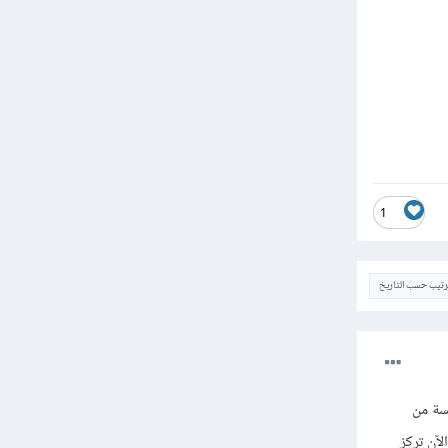
1
ترتيب حسب التاريخ
خة الخامسة من
امامية أو اتمتة المتصفح عن الـ core الخاص بـ PHPunit فهي الآن تركز