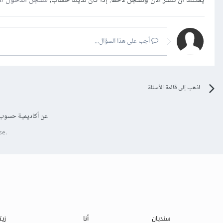
يمكنك أن تنشر الآن وتسجل لاحقًا. إذا كان لديك حساب،
فسجل الدخول ال
أجب على هذا السؤال...
اذهب إلى قائمة الأسئلة
عن أكاديمية حسوب
se.