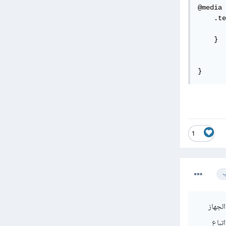
@media 
    .te
       
    }

}
1
ب
لجهاز
تباع