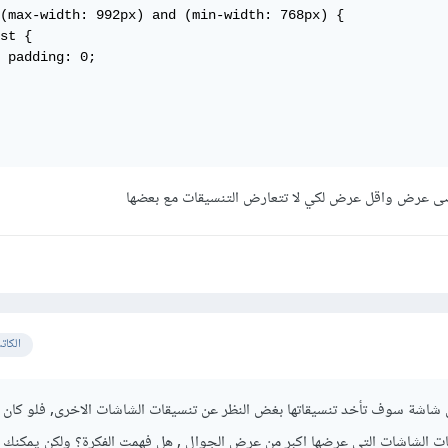
(max-width: 992px) and (min-width: 768px) {

st {

 padding: 0;

ى عرض واقل عرض لكي لا تتعارض التنسيقات مع بعضها
الكات
كل شاشة سوف تأخد تنسيقاتها بغض النظر عن تنسيقات الشاشات الاخرى, فلو كان ا
ات الشاشات التي عرضها اكبر من عرض الجوال , هل فهمت الفكرة؟ ولكن يمكنك ا