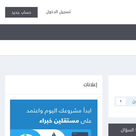
تسجيل الدخول
حساب جديد
إعلانات
ن
1
السؤال