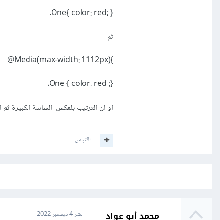
One{ color: red; }.
ثم
}Media(max-width: 1112px)@
One { color: red ;}.
او ان الترتيب بلعكس الشاشة الكبيرة ثم ال
اقتباس
محمد أبو عواد
نشر
4 ديسمبر 2022