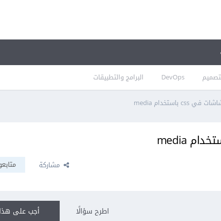
تصميم
DevOps
البرامج والتطبيقات
c باستخدام media
متابعو
مشاركة
اطرح سؤالًا
أجب على هذا 