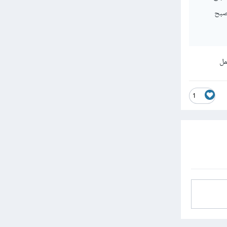
med في نهاية ملف css لكي لا يصبح
عمل
1