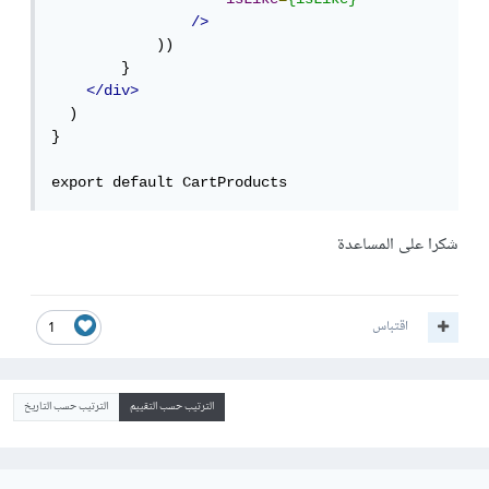
/>
            ))

        }

</div>
  )

}

export default CartProducts
شكرا على المساعدة
اقتباس
1
الترتيب حسب التقييم
الترتيب حسب التاريخ