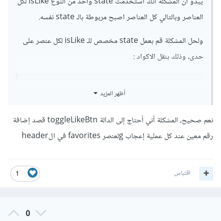
يبدو ان المشكلة انك استخدمت state واحد من النوع isLike لكل
العناصر وبالتالي كل العناصر اصبح مربوطة بالـ state نفسه.
ولحل المشكلة قم بعمل state مخصص للـ isLike لكل عنصر على
حدى، وذلك بنقل الاكواد :
أظهر المزيد
const
[
isLike
,
setIsLike
]
=
 useState
(
false
)
const
 toggleLikeBtn 
=
()
=>{
نعم صحيح، المشكلة أني أحتاج إلى الدالة toggleLikeBtn قصد إضافة
  setIsLike
(!
isLike
)
رقم معين عند كل عملية إعجاب gلعنصر favorites في الheader
}
إلى داخل الـ CartProducts.js كالتالي :
اقتباس
1
import React,{useState} from 'react'

0
function 