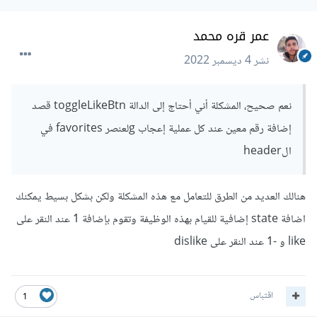
CartProduct({id,price,src,title,detail}) {

  const [isLike,setIsLike] = 
عمر قره محمد
useState(false)

نشر
4 ديسمبر 2022
  const toggleLikeBtn = () =>{

    setIsLike(!isLike)

  }

نعم صحيح، المشكلة أني أحتاج إلى الدالة toggleLikeBtn قصد
  return (

إضافة رقم معين عند كل عملية إعجاب gلعنصر favorites في
<div
className
=
"card"
>
<div
className
=
'product-price'
>
الheader
{price} DT
</div>
<img
src
=
{src}
className
=
"card-img-
top"
alt
=
"..."
/>
هنالك العديد من الطرق للتعامل مع هذه المشكلة ولكن بشكل بسيط يمكنك
<div
className
=
"card-body"
>
اضافة state إضافية للقيام بهذه الوظيفة وتقوم بإضافة 1 عند النقر على
<h5
className
=
"card-title"
>
{title}
</h5>
like و -1 عند النقر على dislike
<p
className
=
"card-text"
>
{detail}
</p>
<div
className
=
'cart-btns'
>
<div
className
=
'toggle-like'
>
اقتباس
1
<button
type
=
"button"