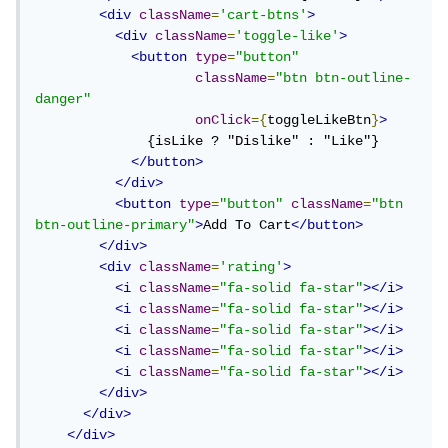
<div
className
=
'cart-btns'
>
<div
className
=
'toggle-like'
>
<button
type
=
"button"
className
=
"btn btn-outline-
danger"
onClick
={
toggleLikeBtn
}
>
              {isLike ? "Dislike" : "Like"}

</button>
</div>
<button
type
=
"button"
className
=
"btn 
btn-outline-primary"
>
Add To Cart
</button>
</div>
<div
className
=
'rating'
>
<i
className
=
"fa-solid fa-star"
></i>
<i
className
=
"fa-solid fa-star"
></i>
<i
className
=
"fa-solid fa-star"
></i>
<i
className
=
"fa-solid fa-star"
></i>
<i
className
=
"fa-solid fa-star"
></i>
</div>
</div>
</div>