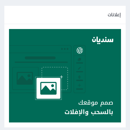
</div>
</div>
إعلانات
</div>
  )

}

export default CartProduct