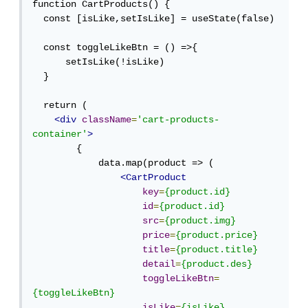
function CartProducts() {

  const [isLike,setIsLike] = useState(false)

  const toggleLikeBtn = () =>{

      setIsLike(!isLike)

  }

  return (

<div
className
=
'cart-products-
container'
>
        {

            data.map(product => (

<CartProduct
key
=
{product.id}
id
=
{product.id}
src
=
{product.img}
price
=
{product.price}
title
=
{product.title}
detail
=
{product.des}
toggleLikeBtn
=
{toggleLikeBtn}
isLike
=
{isLike}