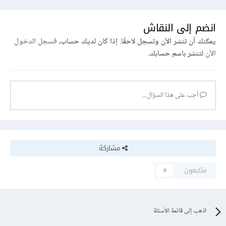
className
=
"btn btn-
outline-danger"
انضم إلى النقاش
onClick
=
{
toggleLikeBtn
}
>
يمكنك أن تنشر الآن وتسجل لاحقًا. إذا كان لديك حساب،
فسجل الدخول
              {isLike ? "Dislike" : "Like"}

الآن
لتنشر باسم حسابك.
</button>
</div>
<button
type
=
"button"
className
=
"btn btn-outline-primary"
>
Add To 
أجب على هذا السؤال...
Cart
</button>
</div>
<div
className
=
'rating'
>
<i
className
=
"fa-solid fa-star"
>
</i>
مشاركة
<i
className
=
"fa-solid fa-star"
>
</i>
متابعون
0
<i
className
=
"fa-solid fa-star"
>
</i>
<i
className
=
"fa-solid fa-star"
>
</i>
اذهب إلى قائمة الأسئلة
<i
className
=
"fa-solid fa-star"
>
</i>