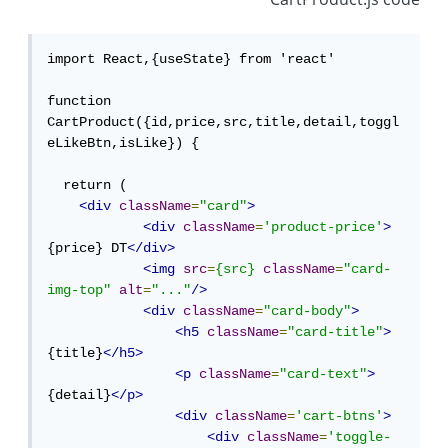
CartProduct.js code
import React,{useState} from 'react'

function 
CartProduct({id,price,src,title,detail,toggl
eLikeBtn,isLike}) {

  return (

<div
className
=
"card"
>
<div
className
=
'product-price'
>
{price} DT
</div>
<img
src
=
{src}
className
=
"card-
img-top"
alt
=
"..."
/>
<div
className
=
"card-body"
>
<h5
className
=
"card-title"
>
{title}
</h5>
<p
className
=
"card-text"
>
{detail}
</p>
<div
className
=
'cart-btns'
>
<div
className
=
'toggle-