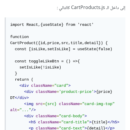
إلى داخل الـ CartProducts.js كالتالي :
import React,{useState} from 'react'

function 
CartProduct({id,price,src,title,detail}) {

  const [isLike,setIsLike] = useState(false)

  const toggleLikeBtn = () =>{

    setIsLike(!isLike)

  }

  return (

<div
className
=
"card"
>
<div
className
=
'product-price'
>
{price} 
DT
</div>
<img
src
=
{src}
className
=
"card-img-top"
alt
=
"..."
/>
<div
className
=
"card-body"
>
<h5
className
=
"card-title"
>
{title}
</h5>
<p
className
=
"card-text"
>
{detail}
</p>