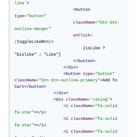
like'
>
<button
type
=
"button"
className
=
"btn btn-
outline-danger"
onClick
=
{
toggleLikeBtn
}
>
                            {isLike ? 
"Dislike" : "Like"}

</button>
</div>
<button
type
=
"button"
className
=
"btn btn-outline-primary"
>
Add To 
Cart
</button>
</div>
<div
className
=
'rating'
>
<i
className
=
"fa-solid 
fa-star"
></i>
<i
className
=
"fa-solid 
fa-star"
></i>
<i
className
=
"fa-solid 