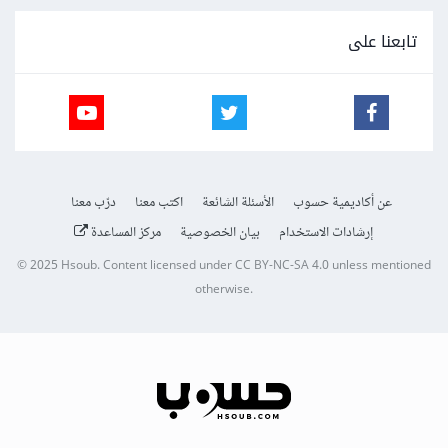
تابعنا على
عن أكاديمية حسوب
الأسئلة الشائعة
اكتب معنا
درّب معنا
إرشادات الاستخدام
بيان الخصوصية
مركز المساعدة
© 2025
Hsoub
.
Content licensed under
CC BY-NC-SA 4.0
unless mentioned
otherwise.