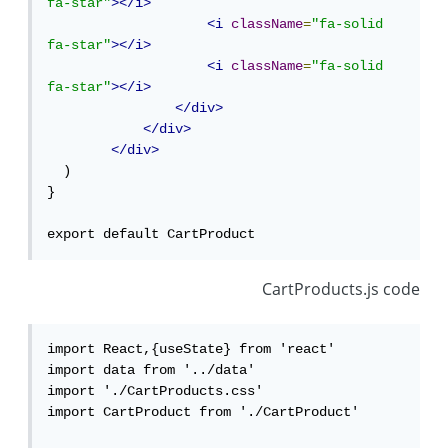
fa-star"
></i>
<i
className
=
"fa-solid 
fa-star"
></i>
<i
className
=
"fa-solid 
fa-star"
></i>
</div>
</div>
</div>
  )

}

export default CartProduct
CartProducts.js code
import React,{useState} from 'react'

import data from '../data'

import './CartProducts.css'

import CartProduct from './CartProduct'
