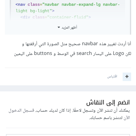
<nav
class
=
"navbar navbar-expand-lg navbar-
light bg-light"
>
<div
class
=
"container-fluid"
>
<button
class
=
"navbar-toggler"
أظهر المزيد
type
=
"button"
data-bs-toggle
=
"collapse"
data-bs-target
=
"#navbarTogglerDemo01"
aria-
أنا أردت تغيير هذه navbar صحيح مثل الصورة التي أرفقتها و
controls
=
"navbarTogglerDemo01"
aria-
expanded
=
"false"
aria-label
=
"Toggle 
لكن Logo على اليسار search في الوسط و buttons على اليمين
navigation"
>
<span
class
=
"navbar-toggler-icon"
>
</span>
</button>
اقتباس
<div
class
=
"collapse navbar-collapse"
id
=
"navbarTogglerDemo01"
>
<a
class
=
"navbar-brand"
انضم إلى النقاش
href
=
"#"
>
LOGO
</a>
<form
class
=
"d-flex"
>
يمكنك أن تنشر الآن وتسجل لاحقًا. إذا كان لديك حساب،
فسجل الدخول
<input
class
=
"form-control me-2"
الآن
لتنشر باسم حسابك.
type
=
"search"
placeholder
=
"Search"
aria-
label
=
"Search"
>
<button
class
=
"btn btn-outline-