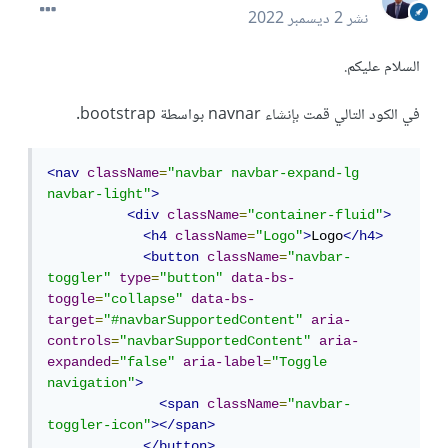
نشر
2 ديسمبر 2022
السلام عليكم.
في الكود التالي قمت بإنشاء navnar بواسطة bootstrap.
<nav
className
=
"navbar navbar-expand-lg 
navbar-light"
>
<div
className
=
"container-fluid"
>
<h4
className
=
"Logo"
>
Logo
</h4>
<button
className
=
"navbar-
toggler"
type
=
"button"
data-bs-
toggle
=
"collapse"
data-bs-
target
=
"#navbarSupportedContent"
aria-
controls
=
"navbarSupportedContent"
aria-
expanded
=
"false"
aria-label
=
"Toggle 
navigation"
>
<span
className
=
"navbar-
toggler-icon"
></span>
</button>