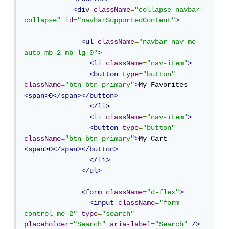
<div
className
=
"collapse navbar-
collapse"
id
=
"navbarSupportedContent"
>
<ul
className
=
"navbar-nav me-
auto mb-2 mb-lg-0"
>
<li
className
=
"nav-item"
>
<button
type
=
"button"
className
=
"btn btn-primary"
>
My Favorites 
<span>
0
</span></button>
</li>
<li
className
=
"nav-item"
>
<button
type
=
"button"
className
=
"btn btn-primary"
>
My Cart 
<span>
0
</span></button>
</li>
</ul>
<form
className
=
"d-flex"
>
<input
className
=
"form-
control me-2"
type
=
"search"
placeholder
=
"Search"
aria-label
=
"Search"
/>