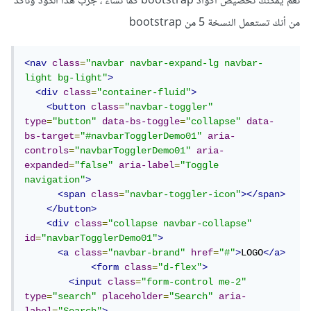
نعم يمكنك تخصيص أكواد bootstrap كما تشاء ، جرب هذا الكود وتأكد
من أنك تستعمل النسخة 5 من bootstrap
<nav
class
=
"navbar navbar-expand-lg navbar-
light bg-light"
>
<div
class
=
"container-fluid"
>
<button
class
=
"navbar-toggler"
type
=
"button"
data-bs-toggle
=
"collapse"
data-
bs-target
=
"#navbarTogglerDemo01"
aria-
controls
=
"navbarTogglerDemo01"
aria-
expanded
=
"false"
aria-label
=
"Toggle 
navigation"
>
<span
class
=
"navbar-toggler-icon"
></span>
</button>
<div
class
=
"collapse navbar-collapse"
id
=
"navbarTogglerDemo01"
>
<a
class
=
"navbar-brand"
href
=
"#"
>
LOGO
</a>
<form
class
=
"d-flex"
>
<input
class
=
"form-control me-2"
type
=
"search"
placeholder
=
"Search"
aria-