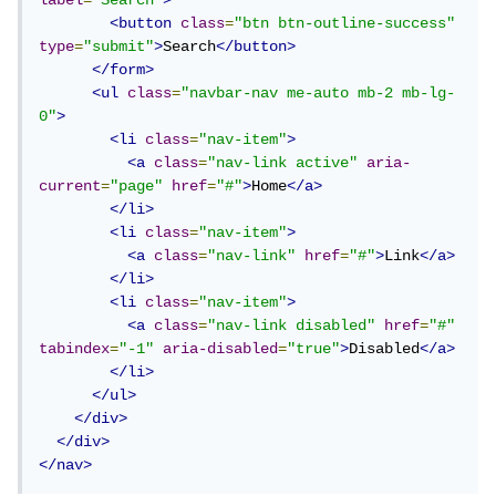
label
=
"Search"
>
<button
class
=
"btn btn-outline-success"
type
=
"submit"
>
Search
</button>
</form>
<ul
class
=
"navbar-nav me-auto mb-2 mb-lg-
0"
>
<li
class
=
"nav-item"
>
<a
class
=
"nav-link active"
aria-
current
=
"page"
href
=
"#"
>
Home
</a>
</li>
<li
class
=
"nav-item"
>
<a
class
=
"nav-link"
href
=
"#"
>
Link
</a>
</li>
<li
class
=
"nav-item"
>
<a
class
=
"nav-link disabled"
href
=
"#"
tabindex
=
"-1"
aria-disabled
=
"true"
>
Disabled
</a>
</li>
</ul>
</div>
</div>
</nav>