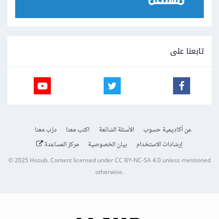
تابعنا على
عن أكاديمية حسوب
الأسئلة الشائعة
اكتب معنا
درّب معنا
إرشادات الاستخدام
بيان الخصوصية
مركز المساعدة
© 2025
Hsoub
.
Content licensed under
CC BY-NC-SA 4.0
unless mentioned
otherwise.