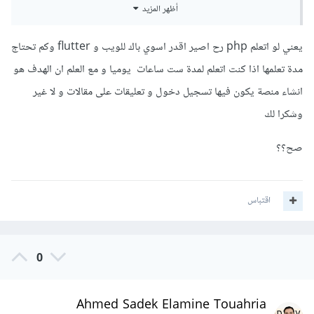
أظهر المزيد
يستخدم مع فلاتر لغة php واطار العمل لارافيل بشكل كبير ويتوفر
بشكل كبير فرص عمل لمشاريع تعمل بفلاتر وباك اند لارافيل
يعني لو اتعلم php رح اصير اقدر اسوي باك للويب و flutter وكم تحتاج
مدة تعلمها اذا كنت اتعلم لمدة ست ساعات يوميا و مع العلم ان الهدف هو
انشاء منصة يكون فيها تسجيل دخول و تعليقات على مقالات و لا غير
وشكرا لك
صح؟؟
اقتباس
0
Ahmed Sadek Elamine Touahria