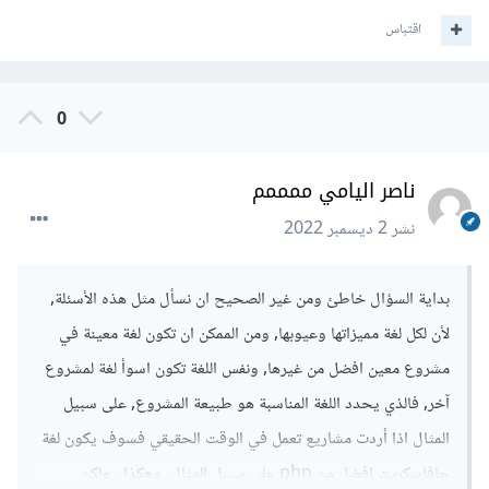
اقتباس
0
ناصر اليامي ممممم
نشر
2 ديسمبر 2022
بداية السؤال خاطئ ومن غير الصحيح ان نسأل مثل هذه الأسئلة,
لأن لكل لغة مميزاتها وعيوبها, ومن الممكن ان تكون لغة معينة في
مشروع معين افضل من غيرها, ونفس اللغة تكون اسوأ لغة لمشروع
آخر, فالذي يحدد اللغة المناسبة هو طبيعة المشروع, على سبيل
المثال اذا أردت مشاريع تعمل في الوقت الحقيقي فسوف يكون لغة
جافاسكربت افضل من php على سبيل المثال, وهكذا , ولكن