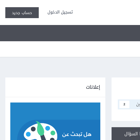
تسجيل الدخول
حساب جديد
إعلانات
ن
2
السؤال