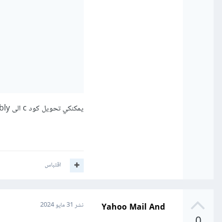
يمكنكي تحويل كود c الى assembly من خلال
اقتباس
Yahoo Mail And
نشر
31 مايو 2024