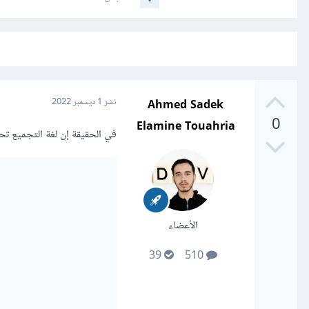
Ahmed Sadek
نشر
1 ديسمبر 2022
0
Elamine Touahria
في الحقيقة إن لغة التجميع 
الأعضاء
39
510