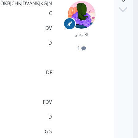
0
IJOKBJCHKJDVANKJKGJN
C
DV
الأعضاء
D
1
DF
FDV
D
GG