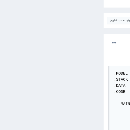
ترتيب حسب التاريخ
.
.
STACK 
.
.
CODE

   MAIN
       
       
       