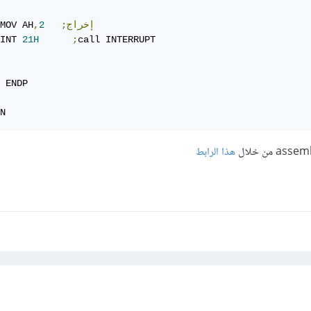
;إخراج
2
,
MOV AH
INT 
21H
;
call INTERRUPT 

 ENDP

N
هذا الرابط