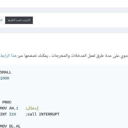
الترتيب حسب التقييم
ال
تحتوي على عدة طرق لعمل المدخلات والمخرجات ، يمكنك تصفحها عبر
هذا الرابط
100H
 PROC

;إدخال
1
,
MOV AH
INT 
21H
;
call INTERRUPT

MOV DL
,
AL
