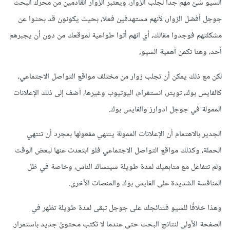
السيو شئ مهم جدا لجلب الزوار، ويعتبر الزوار القادمين من محرك البحث
جوجل أفضل الزوار، لأنهم مستهدفين فعلا، بحيث يكونون قد بحثوا عن
مشكلتهم فوجدوا مقالك، أي انهم أتوا طواعية لموقعك من دون أن يجبرهم
أحد، وهنا تكمن أهمية السيو,
لكن مع ذلك يمكن أن تجلب زوار من مختلف مواقع التواصل الاجتماعي،
كالفايس بوك، تويتر، انستغرام، اليوتيوب وغيرها، أضف إلى ذلك الإعلانات
الممولة في جوجل ادوارز والفايس بوك.
الجدير بالاهتمام أن الإعلانات الممولة ينتهي مفعولها بمجرد أن تنتهي
الحملة، وكذلك مواقع التواصل الاجتماعي فلو ابتعدت عنها لبعض الوقت
ولم تتفاعل مع متابعيك لمدة طويلة سينساك الناس، وخاصة في ظل
المنافسة الشديدة على الفايس بوك والمنصات الأخرى.
وهذا خلافًا للسيو فنتائجك على جوجل تبقى لمدة طويلة تظهر في
الصفحة الأولى لنتائج البحث حتى عندما لا تكتب محتوىً جديد باستمرار.