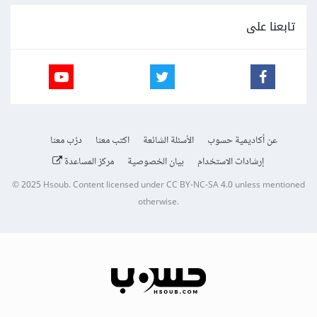
تابعنا على
عن أكاديمية حسوب
الأسئلة الشائعة
اكتب معنا
درّب معنا
إرشادات الاستخدام
بيان الخصوصية
مركز المساعدة
© 2025
Hsoub
.
Content licensed under
CC BY-NC-SA 4.0
unless mentioned
otherwise.