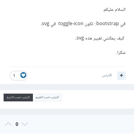
السلام عليكم.
في bootstrap : تكون toggle-icon في svg.
كيف يمكنني تغيير هذه svg.
شكرا.
اقتباس
1
الترتيب حسب التقييم
الترتيب حسب التاريخ
0