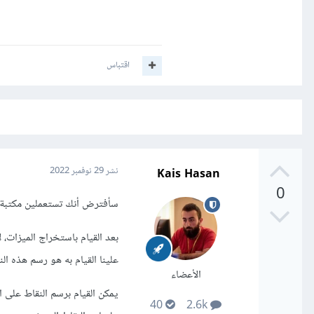
اقتباس
Kais Hasan
نشر
29 نوفمبر 2022
0
سأفترض أنك تستعملين مكتبة ال opencv فهي المكتبة الأكثر استعمالاً في مجال ال ision
بعد القيام باستخراج الميزات، 
علينا القيام به هو رسم هذه ال
الأعضاء
40
2.6k