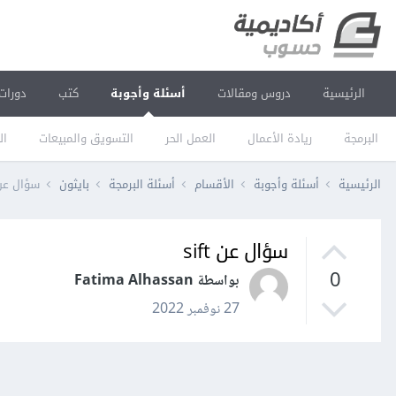
الرئيسية
دروس ومقالات
أسئلة وأجوبة
كتب
دورات
البرمجة
ريادة الأعمال
العمل الحر
التسويق والمبيعات
ال
الرئيسية
أسئلة وأجوبة
الأقسام
أسئلة البرمجة
بايثون
سؤال عن ft
سؤال عن sift
0
بواسطة Fatima Alhassan
27 نوفمبر 2022