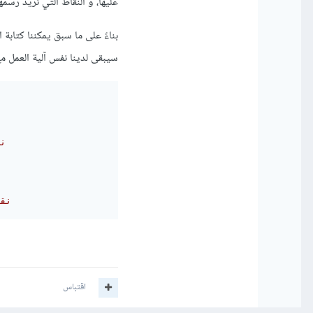
عليها، و النقاط التي نريد رس
سيبقى لدينا نفس آلية العمل مع
# 
# ن
اقتباس