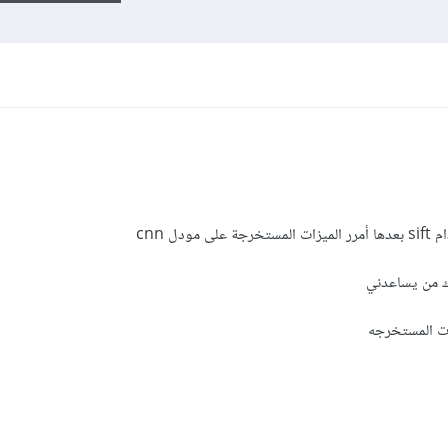
ل cnn
اك من يساعدني