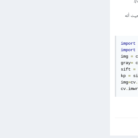
).
غة بايثون للقيام بما تريدين (يمكنك كتابة كود مماثل بلغة ال c++ حيث أنه
import
 
import
 
img 
=
 c
gray
=
 c
sift 
=
 
kp 
=
 si
img
=
cv
.
cv
.
imwr