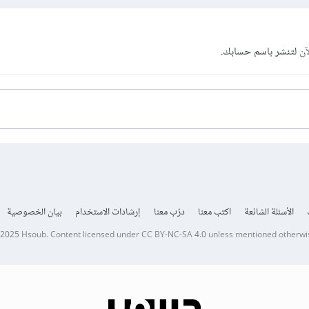
آن
لتنشر باسم حسابك.
الأسئلة الشائعة
اكتب معنا
درّب معنا
إرشادات الاستخدام
بيان الخصوصية
 2025
Hsoub
.
Content licensed under
CC BY-NC-SA 4.0
unless mentioned otherwi