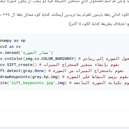
مها، و من ثم اسم المتحول الذي ستخزن النتيجة فيه (و يجب أن يكون صورة أيضاً
بناءً على ما سبق يمكننا كتابة الكود التالي بل
 اختلاف بطريقة كتابة الكود لا أكثر):
numpy 
as
cv2 
as
 cv

)
'مسار الصورة'
(
imread
.
v
نحول الصورة إلى رمادي
)
COLOR_BGR2GRAY
.
cv
,
img
(
cvtColor
.
v
# نقوم بإنشاء متغير لاستخراج الميزات
()
SIFT_create
.
cv
# نقوم باستخراج الميزات من الصورة
)
None
,
gray
(
detect
.
ft
# نقوم برسم النقاط على الصورة
)
img
,
kp
,
gray
(
drawKeypoints
قوم بكتابة الصورة الناتجة
)
img
,
'sift_keypoints.jpg'
(
ite