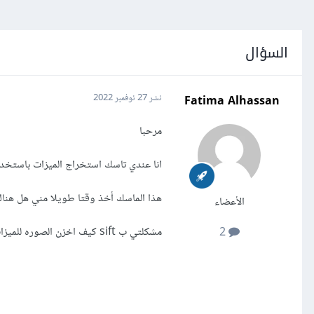
السؤال
Fatima Alhassan
نشر
27 نوفمبر 2022
مرحبا
انا عندي تاسك استخراج الميزات باستخدام sift بعدها أمرر الميزات المستخرجة على مود
هذا الماسك أخذ وقتا طويلا مني هل هن
الأعضاء
مشكلتي ب sift كيف اخزن الصوره للميزات المستخرجه
2