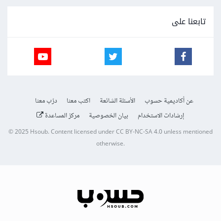
تابعنا على
عن أكاديمية حسوب
الأسئلة الشائعة
اكتب معنا
درّب معنا
إرشادات الاستخدام
بيان الخصوصية
مركز المساعدة
© 2025
Hsoub
.
Content licensed under
CC BY-NC-SA 4.0
unless mentioned
otherwise.