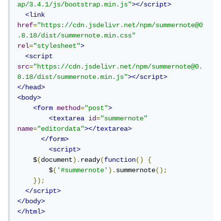
ap/3.4.1/js/bootstrap.min.js"
></script>
<link
href
=
"https://cdn.jsdelivr.net/npm/summernote@0
.8.18/dist/summernote.min.css"
rel
=
"stylesheet"
>
<script
src
=
"https://cdn.jsdelivr.net/npm/summernote@0.
8.18/dist/summernote.min.js"
></script>
</head>
<body>
<form
method
=
"post"
>
<textarea
id
=
"summernote"
name
=
"editordata"
></textarea>
</form>
<script>
    $
(
document
).
ready
(
function
()
{
        $
(
'#summernote'
).
summernote
();
});
</script>
</body>
</html>