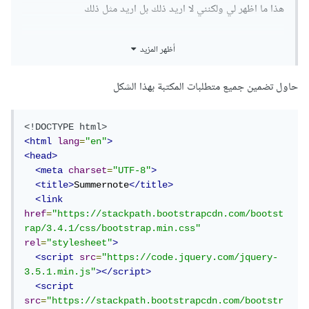
هذا ما اظهر لي ولكنني لا اريد ذلك بل اريد مثل ذلك
لقد حاولت ان افعلها ولم استطع ارجوا منكم المساعدة يا اخوتي
أظهر المزيد
وجزاكم الله خيرا
حاول تضمين جميع متطلبات المكتبة بهذا الشكل
create.blade.php.txt
ملاحظة ملف الكود الخاص بالصفحة
<!DOCTYPE html>
<html
lang
=
"en"
>
<head>
<meta
charset
=
"UTF-8"
>
<title>
Summernote
</title>
<link
href
=
"https://stackpath.bootstrapcdn.com/bootst
rap/3.4.1/css/bootstrap.min.css"
rel
=
"stylesheet"
>
<script
src
=
"https://code.jquery.com/jquery-
3.5.1.min.js"
></script>
<script
src
=
"https://stackpath.bootstrapcdn.com/bootstr