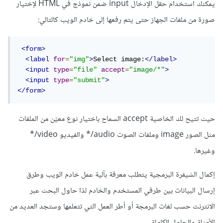
يمكنك استخدام حقل الإدخال input ضمن نموذج في HTML لإختيار
صورة من ملفات الجهاز حتى يتم رفعها إلى خادم الويب كالتالي:
<form>
<label
for
=
"img"
>
Select image:
</label>
<input
type
=
"file"
accept
=
"image/*"
>
<input
type
=
"submit"
>
</form>
حيث تتيح لك الخاصية accept السماح باختيار نوع معيّن من الملفات
مثل الصور image وملفات الصوت audio/* والفيديو video/*
وغيرها.
إكمال الشيفرة البرمجية يتطلب معرفة بآلية عمل خادم الويب وطرق
إرسال البيانات بين طرفي المستخدم والخادم لذا حاول البحث عبر
الانترنت حسب لغات البرمجة أو أطر العمل التي تتعلمها وستجد العديد من
الأمثلة والحلول الكاملة.