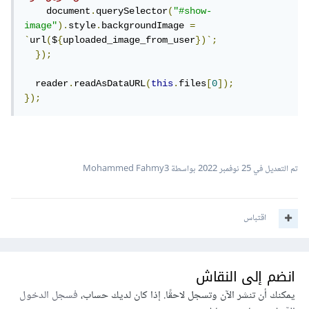
    document
.
querySelector
(
"#show-
image"
).
style
.
backgroundImage 
=
`
url
(
$
{
uploaded_image_from_user
})`;
});
  reader
.
readAsDataURL
(
this
.
files
[
0
]);
});
تم التعديل في
25 نوفمبر 2022
بواسطة Mohammed Fahmy3
اقتباس
انضم إلى النقاش
يمكنك أن تنشر الآن وتسجل لاحقًا. إذا كان لديك حساب،
فسجل الدخول