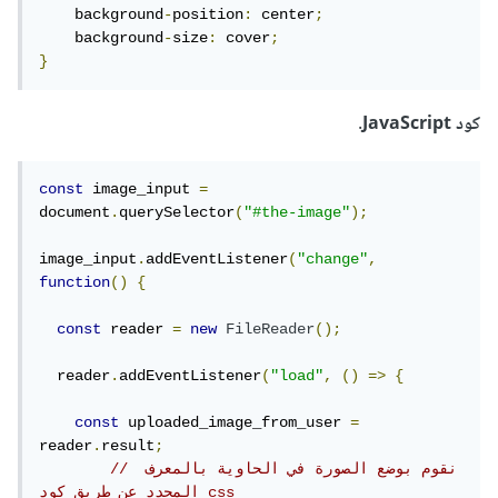
    background
-
position
:
 center
;
    background
-
size
:
 cover
;
}
كود JavaScript.
const
 image_input 
=
document
.
querySelector
(
"#the-image"
);
image_input
.
addEventListener
(
"change"
,
function
()
{
const
 reader 
=
new
FileReader
();
  reader
.
addEventListener
(
"load"
,
()
=>
{
const
 uploaded_image_from_user 
=
reader
.
result
;
// نقوم بوضع الصورة في الحاوية بالمعرف 
المحدد عن طريق كود css