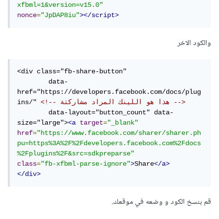
xfbml=1&version=v15.0"
nonce
=
"JpDAP8iu"
></script>
والكود الاخر
<div class="fb-share-button"

	data-
href="https://developers.facebook.com/docs/plug
<!-- هذا هو اللينك المراد مشاركتة -->
ins/" 
	data-layout="button_count" data-
size="large">
<a
target
=
"_blank"
href
=
"https://www.facebook.com/sharer/sharer.ph
pu=https%3A%2F%2Fdevelopers.facebook.com%2Fdocs
%2Fplugins%2F&src=sdkpreparse"
class
=
"fb-xfbml-parse-ignore"
>
Share
</a>
</div>
قم بنسخ الكود و وضعه في موقعك.