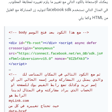
يمكنك الإستعانة بالكود التالي مع تغيير ما يلزم تغييره لمطابقة المطلوب.
في المثال التالي نستخدم facebook sdk لتوليد زر المشاركة مع القليل
من HTML وكما يلي
<!-- body ضع هذا الكود بعد فتح الوسم -->
<div
id
=
"fb-root"
></div>
<script
async
defer
crossorigin
=
"anonymous"
src
=
"https://connect.facebook.net/en_GB/sdk.js#
xfbml=1&version=v15.0"
nonce
=
"8IZbfAk3"
>
</script>
<!--  ثم ضع الكود التالي في المكان المناسب لك 
والذي يمثل زر المشاركة وغير إسمه الحالي الى أي 
إسم تريد وكذلك تضع رابط الفيس بوك للصفحة او 
الحساب الذي يراد مشاركته وفي المثال لدينا 
الرابط هو 

myLink.com

حيث تحتاج تغييره في كل من

data-href
