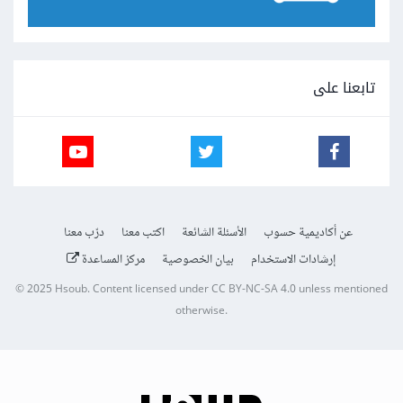
تابعنا على
عن أكاديمية حسوب
الأسئلة الشائعة
اكتب معنا
درّب معنا
إرشادات الاستخدام
بيان الخصوصية
مركز المساعدة
© 2025
Hsoub
.
Content licensed under
CC BY-NC-SA 4.0
unless mentioned
otherwise.