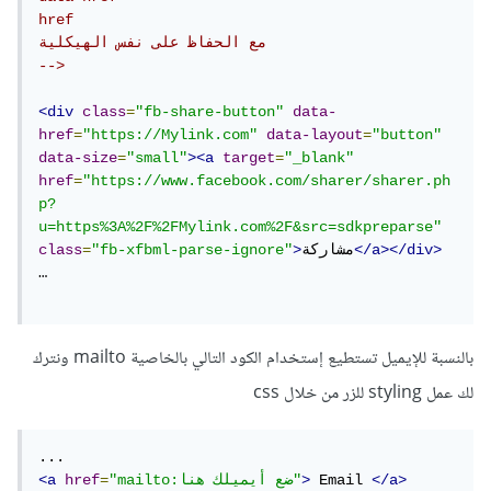
href

مع الحفاظ على نفس الهيكلية

-->
<div
class
=
"fb-share-button"
data-
href
=
"https://Mylink.com"
data-layout
=
"button"
data-size
=
"small"
><a
target
=
"_blank"
href
=
"https://www.facebook.com/sharer/sharer.ph
p?
u=https%3A%2F%2FMylink.com%2F&src=sdkpreparse"
</a></div>
مشاركة
>
"fb-xfbml-parse-ignore"
=
class
…

بالنسبة للإيميل تستطيع إستخدام الكود التالي بالخاصية mailto ونترك
لك عمل styling للزر من خلال css
</a>
 Email 
>
"mailto:ضع أيميلك هنا"
=
href
<a