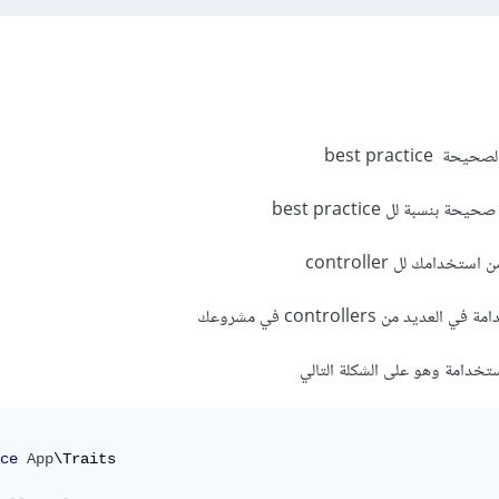
م
في
بداية
الملف
;
\Http\Controllers\TasksController
pp
best practic
JobsController
extends
Controller
نسبة لل best practice
{
)
$id
(
 checkTasks
function
ublic
ديد للوصول إلى أي توابع أو متغيرات ضمن هذا المتحكّم
    $tasks_controller 
=
new
TasksController
;
خدامة وهو على الشكلة التالي
// الوصول إلى توابع المتحكّم
   $tasks_controller
->
addTask
(
$task
);
ce
App
\Traits

ين لغة برمجة وأخرى لذلك عند طرح السؤال يجب عليك ذكر المزيد من التفاصل