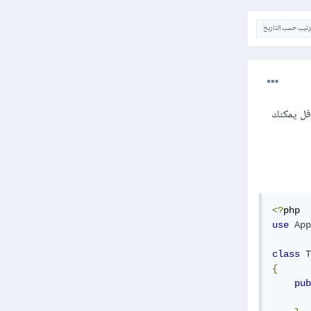
ترتيب حسب التاريخ
افل يمكنك
<?
use
App
class
T
{
pub