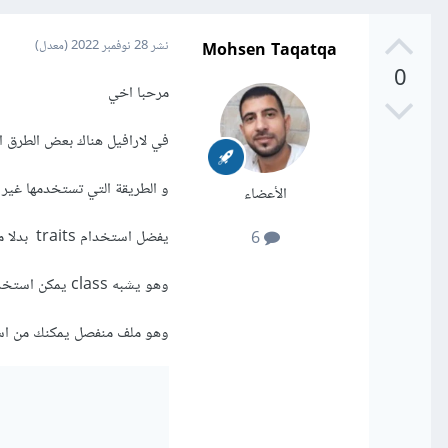
Mohsen Taqatqa
نشر
28 نوفمبر 2022
(معدل)
0
مرحبا اخي
-->يتم
تضمين
المتحكّ
في لارافيل هناك بعض الطرق الصحيحة e
و الطريقة التي تستخدمها غير صحيحة ب
الأعضاء
يفضل استخدام traits بدلا من استخدامك لل controller
6
// ثم يمكنك إنشاء كائن ج
وهو يشبه class يمكن استخدامة في العديد من controllers في مشروعك
وهو ملف منفصل يمكنك من است
قد يكون التطبيق مختلف ب