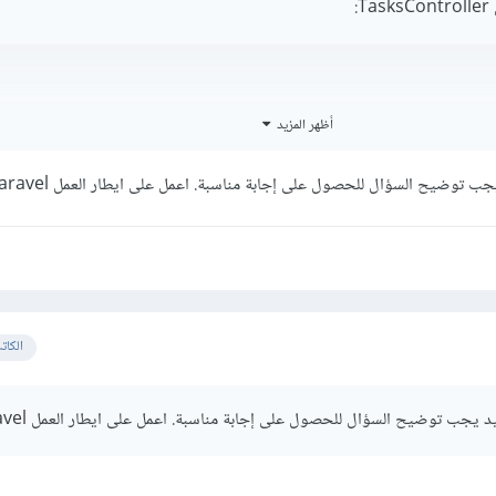
:
pp
\Task
;
أظهر المزيد
TasksController
extends
Controller
جب توضيح السؤال للحصول على إجابة مناسبة. اعمل على ايطار العمل laravel
ublic
function
 addTask
(
$task
){
...
بع ومتغيرات هذا المتحكّم في متحكّم آخر يمكنك إضافته كالتالي:
الكات
د يجب توضيح السؤال للحصول على إجابة مناسبة. اعمل على ايطار العمل laravel
م
في
بداية
الملف
;
\Http\Controllers\TasksController
pp