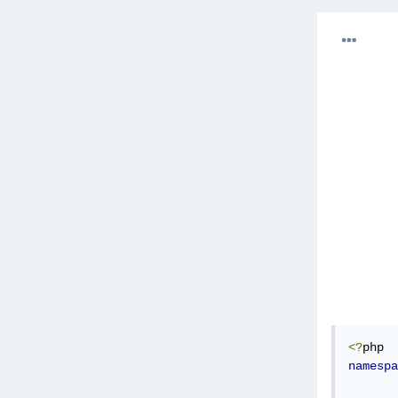
<?
php

use
A
class
{
p
     
     
}
<?
}
namespa
 حول لغة