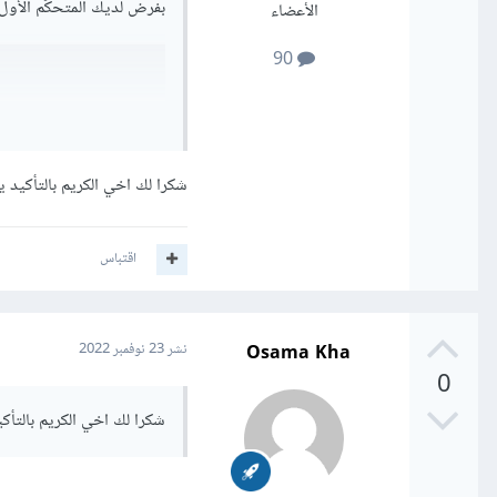
بفرض لديك المتحكّم الأول TasksController
الأعضاء
90
شكرا لك اخي الكريم بالتأكيد ي
اقتباس
لكي تسطيع الوصول إلى توا
Osama Kha
نشر
23 نوفمبر 2022
0
شكرا لك اخي الكريم بالتأكي
-->يتم
تضمين
المتحكّ