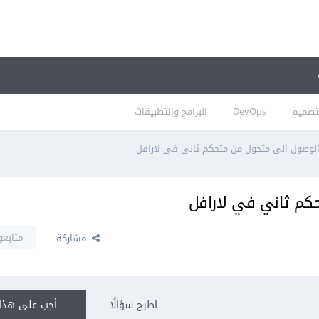
تصميم
DevOps
البرامج والتطبيقات
لوصول الى متحول من متحكم ثاني في لارافل
كم ثاني في لارافل
متابعو
مشاركة
اطرح سؤالًا
أجب على هذا 