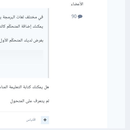
الأعضاء
90
في مختلف لغات البرمجة يجب
يمكنك إضافة المتحكّم كالتا
بفرض لديك المتحكّم الأول TasksController
// ثم يمكنك إنشاء كائن ج
هل يمكنك كتابة التعليمة المن
قد يكون التطبيق مختلف ب
البرمجة أو إطار العمل الذ
لم يتعرف على المتحول
يمكنك الاطلاع على الإرشا
اقتباس
لكي تسطيع الوصول إلى توا