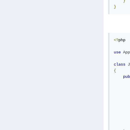
}
}
<?
php

use
App
class
J
{
pub
       
       