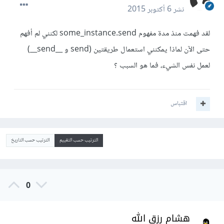
نشر
6 أكتوبر 2015
لقد فهمت منذ مدة مفهوم some_instance.send لكنني لم أفهم
حتى الآن لماذا يمكنني استعمال طريقتين (send و __send__)
لعمل نفس الشيء، فما هو السبب ؟
اقتباس
الترتيب حسب التقييم
الترتيب حسب التاريخ
0
هشام رزق الله