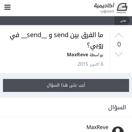
روبي
ما الفرق بين send و __send__ في
روبي؟
0
بواسطة MaxReve
6 أكتوبر 2015
أجب على هذا السؤال
السؤال
MaxReve