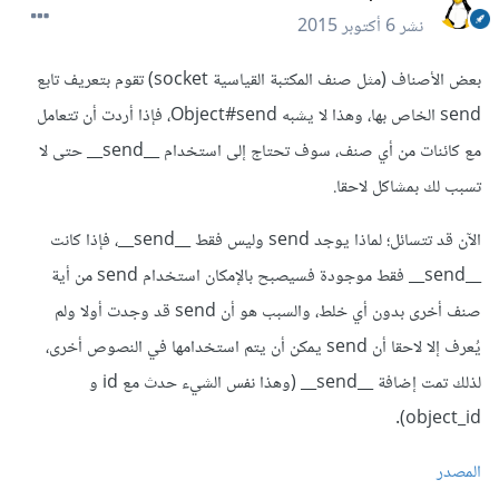
نشر
6 أكتوبر 2015
بعض الأصناف (مثل صنف المكتبة القياسية socket) تقوم بتعريف تابع
send الخاص بها، وهذا لا يشبه Object#send، فإذا أردت أن تتعامل
مع كائنات من أي صنف، سوف تحتاج إلى استخدام __send__ حتى لا
تسبب لك بمشاكل لاحقا.
الآن قد تتسائل؛ لماذا يوجد send وليس فقط __send__، فإذا كانت
__send__ فقط موجودة فسيصبح بالإمكان استخدام send من أية
صنف أخرى بدون أي خلط، والسبب هو أن send قد وجدت أولا ولم
يُعرف إلا لاحقا أن send يمكن أن يتم استخدامها في النصوص أخرى،
لذلك تمت إضافة __send__ (وهذا نفس الشيء حدث مع id و
object_id).
المصدر