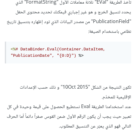
تأخذ الطريقة "EVal" ثلاثة معاملات الأول "FormatString" الذي
يحدد تنسيق الخرج و هو غير إجباري فيمكنك تحديد محتوى الحقل
"PublicationField" من مصدر البيانات الذي تود إظهاره بتنسيق تاريخ
نظامي باستخدام الصيغة:
<%
# DataBinder.Eval(Container.DataItem, 
"PublicationDate", "{0:D}") 
%>
تكون النتيجة من الشكل "10Oct 2015" و ذلك حسب الإعدادات
الإقليمية للمخدّم.
عند استخدامنا الطريقة Eval نستطيع الحصول على قيمة وحيدة في كل
تعبير حيث يجب أن يكون الرقم الأول ضمن القوس صفراً دائماً أما الحرف
التالي فهو الذي يعبّر عن التنسيق المطلوب.