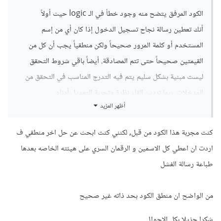
الكود المرفق يتضح منه وجود خطأ في الـ logic حيث أولاً
أنك تعطين رسالة نجاح تسجيل الدخول إذا كان أي من إسم
المستخدم أو كلمة المرور صحيحاً ولكن منطقياً يجب أن كل من
القيمتين صحيحاً حتى تتم المصادقة. أيضاً باقي شروط التحقق
ليست مبنية بشكل سليم يتم فيه التدرج المناسب في التحقق من
المدخلات. ربما تردين إلقاء نظرة وتجربة التعديل أدناه
أظهر المزيد
كنت مجربة هذا الكود من قبل, لكنني كنت ابحث عن حل اخر منطقي ف
...
if
(
$user 
==
"Steve"
){
اردت ان اعطي كل الاسمين و الرقمان السري على هيئته الخاصه بعدها
if
(
$password 
==
"student"
){
طباعة رسالة الفشل
              echo 
"You logged IN"
;
}
else
{
              echo 
"you password is 
من الواضح ان منطق الكود بحد ذاته غير صحيح
INcorrect!, Try again"
;
}
شكرا جزيلا بكل الاحوال