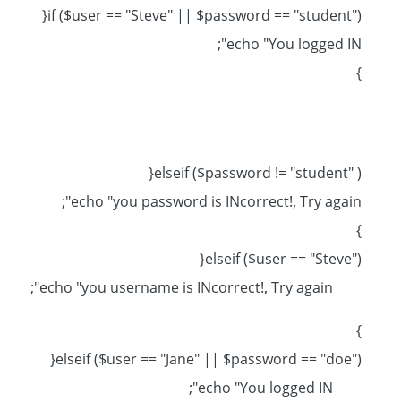
if ($user == "Steve" || $password == "student"){
echo "You logged IN";
}
elseif ($password != "student" ){
echo "you password is INcorrect!, Try again";
}
elseif ($user == "Steve"){
echo "you username is INcorrect!, Try again";
}
elseif ($user == "Jane" || $password == "doe"){
echo "You logged IN";