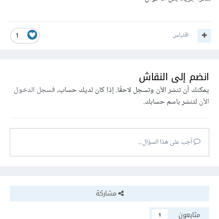
}
else
if
(
$user 
==
"Jane"
)
{
if
(
$password 
==
"doe"
){
              echo 
"You logged IN"
;
اقتباس
}
else
{
1
              echo 
"you password is 
INcorrect!, Try again"
;
}
انضم إلى النقاش
}
else
{
      echo 
"you username is INcorrect!, Try 
يمكنك أن تنشر الآن وتسجل لاحقًا. إذا كان لديك حساب،
فسجل الدخول
again"
;
الآن
لتنشر باسم حسابك.
}
...
أجب على هذا السؤال...
مشاركة
متابعون
1