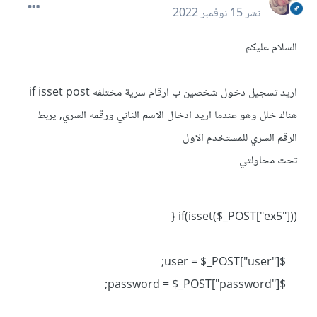
نشر
15 نوفمبر 2022
السلام عليكم
اريد تسجيل دخول شخصين ب ارقام سرية مختلفه if isset post
هناك خلل وهو عندما اريد ادخال الاسم الثاني ورقمه السري, يربط
الرقم السري للمستخدم الاول
تحت محاولتي
if(isset($_POST["ex5"])) {
$user = $_POST["user"];
$password = $_POST["password"];