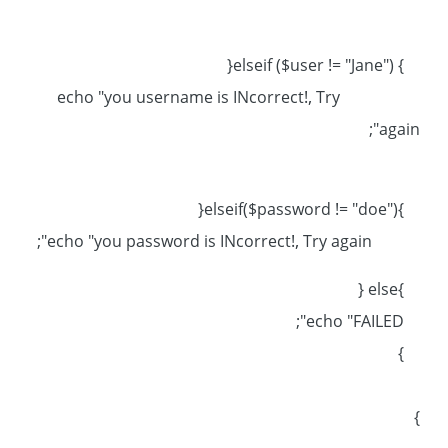
} elseif ($user != "Jane"){
echo "you username is INcorrect!, Try
again";
}elseif($password != "doe"){
echo "you password is INcorrect!, Try again";
}else {
echo "FAILED";
}
}