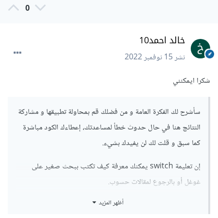
0
خالد احمد10
نشر
15 نوفمبر 2022
شكرا ايمكنني
سأشرح لك الفكرة العامة و من فضلك قم بمحاولة تطبيقها و مشاركة
النتائج هنا في حال حدوث خطأ لمساعدتك، إعطاءك الكود مباشرة
كما سبق و قلت لك لن يفيدك بشيء.
إن تعليمة switch يمكنك معرفة كيف تكتب ببحث صغير على
غوغل أو بالرجوع لمقالات حسوب.
أظهر المزيد
قبل تعليمة switch علينا أخذ الرقم من المستخدم، ابحث عن