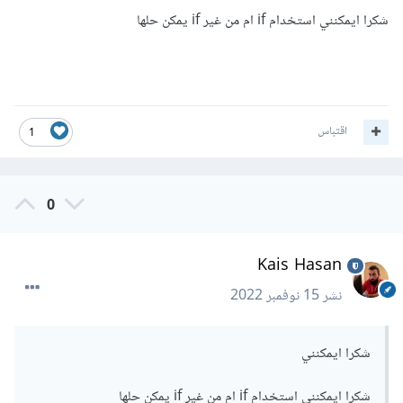
تعليمة الإدخال في حال لم تكن تعرف كيفية كتابتها.
شكرا ايمكنني استخدام if ام من غير if يمكن حلها
بعد ذلك قم بإدخال حرف من المستخدم، بنفس الطريقة السابقة و
لكن هنا حرف بدل رقم.
يمكنك الآن كتابة تعليمة switch للحالات المطلوبة، يمكن اختبار
اقتباس
1
فيما إذا كان عدد زوجي أو فردي باختبار باقي قسمة العدد على 2،
فإذا كانت صفر يكون زوجي و إذا كانت 1 يكون فردي.
0
الحالات البقية سهلة فهي مجرد عملية ضرب.
Kais Hasan
يمكنك طباعة النتيجة باستعمال تعليمة الطباعة، يمكنك البحث عن
كيفية كتابتها أيضاً كما سبق و ذكرت.
نشر
15 نوفمبر 2022
قم بمحاولة تطبيق ما شرحته لك و شارك الكود معنا في حال حدوث
شكرا ايمكنني
أخطاء حتى نساعدك في حلها.
شكرا ايمكنني استخدام if ام من غير if يمكن حلها