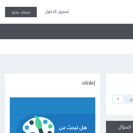
تسجيل الدخول
حساب جديد
إعلانات
ن
1
السؤال