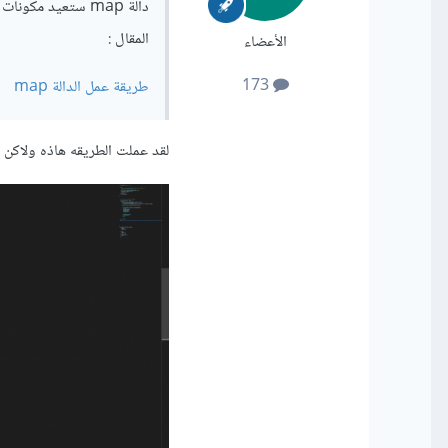
دالة map ستعيد مك
المقال :
الأعضاء
173
طريقة عمل الدالة map
لقد عملت الطريقه هاذه ولاكن