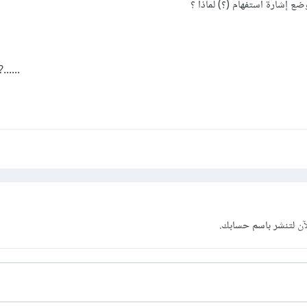
......?formData
آن
لتنشر باسم حسابك.