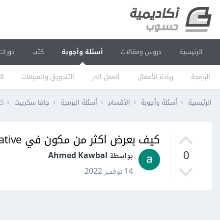
الرئيسية
دروس ومقالات
أسئلة وأجوبة
كتب
دورات
البرمجة
ريادة الأعمال
العمل الحر
التسويق والمبيعات
ال
الرئيسية
أسئلة وأجوبة
الأقسام
أسئلة البرمجة
جافا سكريبت
كي
كيف بعرض اكثر من مكون في ReactNative
0
بواسطة Ahmed Kawbal
14 نوفمبر 2022