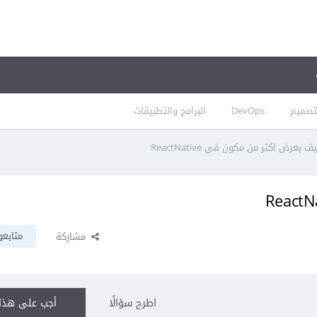
تصميم
DevOps
البرامج والتطبيقات
ف بعرض اكثر من مكون في ReactNative
متابعو
مشاركة
اطرح سؤالًا
أجب على هذا 