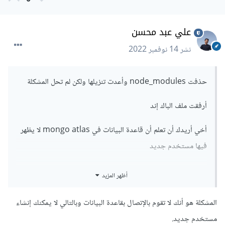
علي عبد محسن
نشر
14 نوفمبر 2022
حذفت node_modules وأعدت تنزيلها ولكن لم تحل المشكلة
أرفقت ملف الباك إند
أخي أريدك أن تعلم أن قاعدة البيانات في mongo atlas لا يظهر
فيها مستخدم جديد
مع أنه يجب أن يظهر المستخدم كأوبجكت json عند عمل
أظهر المزيد
الريكويست
المشكلة هو أنك لا تقوم بالإتصال بقاعدة البيانات وبالتالي لا يمكنك إنشاء
مستخدم جديد.