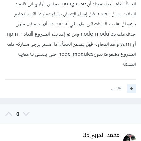
الخطأ الظاهر لديك معناه أن mongoose يحاول الولوج الى قاعدة
البيانات وعمل insert قبل إجراء الإتصال بها. لم تشاركنا الكود الخاص
بالإتصال بقاعدة البيانات لكن يظهر في terminal أنها متصلة.. حاول
حذف ملف node_modules ومن ثم إعد بناء المشروع npm install
أو yarn وأعد المحاولة فهل يستمر الخطأ؟ إذا أستمر يرجى مشاركة ملف
المشروع مضغوطاً بدونnode_modules حتى يتسنى لنا معاينة
المشكلة
اقتباس
0
محمد الحربي36