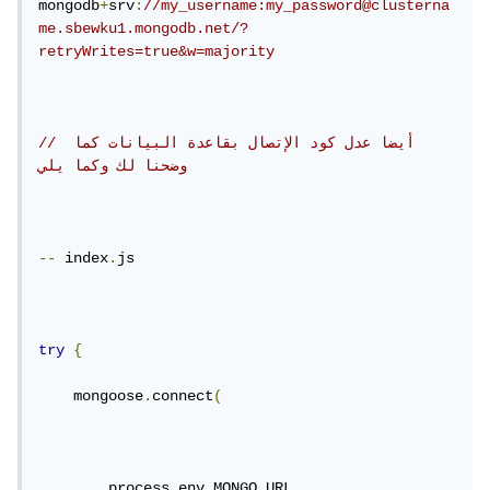
mongodb
+
srv
:
//my_username:my_password@clusterna
me.sbewku1.mongodb.net/?
retryWrites=true&w=majority
// أيضا عدل كود الإتصال بقاعدة البيانات كما 
وضحنا لك وكما يلي
--
 index
.
js

try
{
    mongoose
.
connect
(
        process
.
env
.
MONGO_URL
,