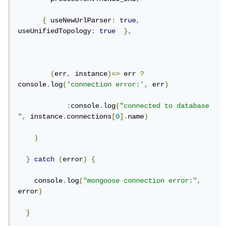
{
 useNewUrlParser
:
true
,
useUnifiedTopology
:
true
},
(
err
,
 instance
)=>
 err 
?
console
.
log
(
'connection error:'
,
 err
)
:
console
.
log
(
"connected to database 
"
,
 instance
.
connections
[
0
].
name
)
)
}
catch
(
error
)
{
    console
.
log
(
"mongoose connection error:"
,
error
)
}