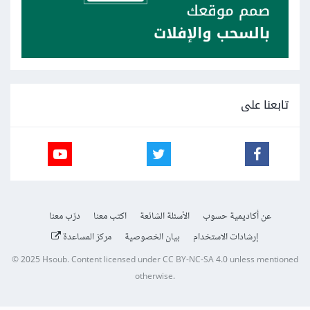
تابعنا على
عن أكاديمية حسوب
الأسئلة الشائعة
اكتب معنا
درّب معنا
إرشادات الاستخدام
بيان الخصوصية
مركز المساعدة
© 2025
Hsoub
.
Content licensed under
CC BY-NC-SA 4.0
unless mentioned
otherwise.