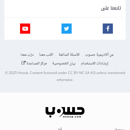
تابعنا على
عن أكاديمية حسوب
الأسئلة الشائعة
اكتب معنا
درّب معنا
إرشادات الاستخدام
بيان الخصوصية
مركز المساعدة
© 2025
Hsoub
.
Content licensed under
CC BY-NC-SA 4.0
unless mentioned
otherwise.