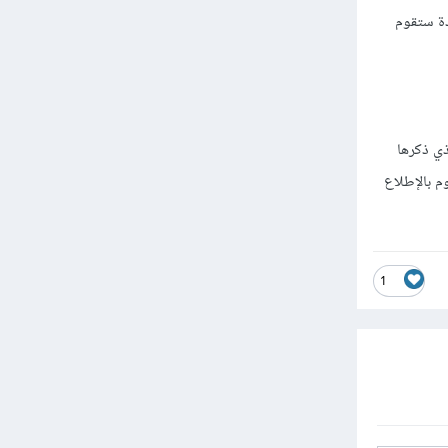
دة ستقوم
ذي ذكرها
م بالإطلاع
1