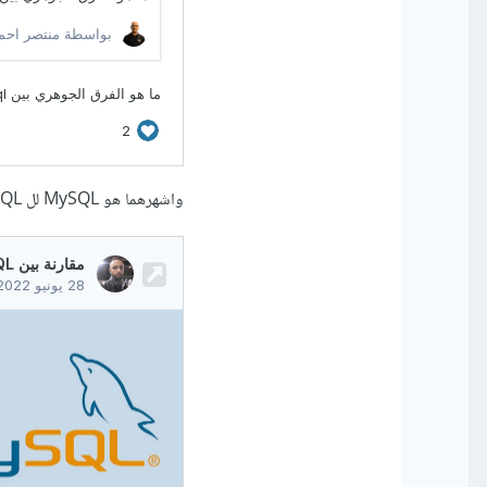
واشهرهما هو MySQL لل SQL و mongo DB للـ NoSQL :