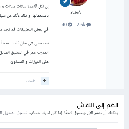
إن لكل قاعدة بيانات ميزات و
الأعضاء
باستعمالها، و ذلك ﻷنك من سيقو
40
2.6k
في بعض التطبيقات قد تجد من الأفضل استعمال النمط 
نصيحتي في حال كانت هذه أول ت
المدرب عمر في التعليق الساب
على الميزات و المساوئ.
اقتباس
انضم إلى النقاش
يمكنك أن تنشر الآن وتسجل لاحقًا. إذا كان لديك حساب،
فسجل الدخول ال