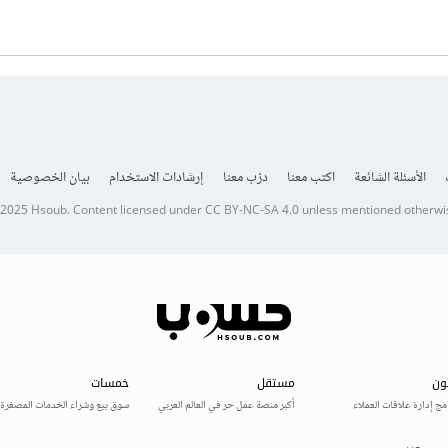
الأسئلة الشائعة
اكتب معنا
درّب معنا
إرشادات الاستخدام
بيان الخصوصية
 2025
Hsoub
.
Content licensed under
CC BY-NC-SA 4.0
unless mentioned otherwi