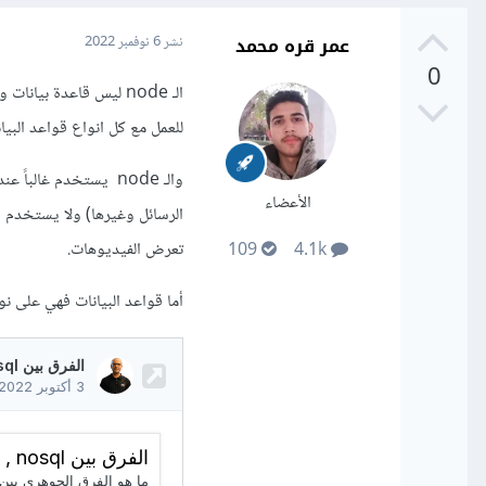
عمر قره محمد
نشر
6 نوفمبر 2022
0
الـ node ليس قاعدة بي
للعمل مع كل انواع قواعد البيان
والـ node يستخدم غا
الأعضاء
الرسائل وغيرها) ولا يستخدم ف
تعرض الفيديوهات.
109
4.1k
أما قواعد البيانات فهي على نوعين SQL و NoSQL وكل منها جيد لنوع معين من البيانات وله 