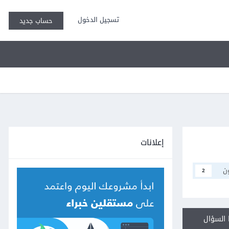
تسجيل الدخول
حساب جديد
إعلانات
ن
2
السؤال