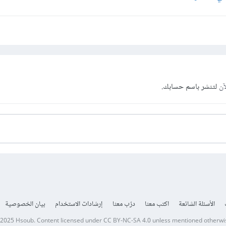
آن
لتنشر باسم حسابك.
الأسئلة الشائعة
اكتب معنا
درّب معنا
إرشادات الاستخدام
بيان الخصوصية
 2025
Hsoub
.
Content licensed under
CC BY-NC-SA 4.0
unless mentioned otherwi