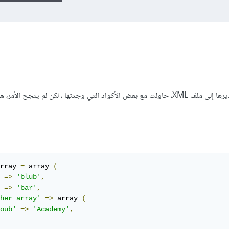
لدي مصفوفة في صفحة php وأريد تصديرها إلى ملف XML، حاولت مع بعض الأكواد التي وجدتها ، لكن لم ينجح الأم
rray 
=
 array 
(
=>
'blub'
,
=>
'bar'
,
her_array'
=>
 array 
(
oub'
=>
'Academy'
,