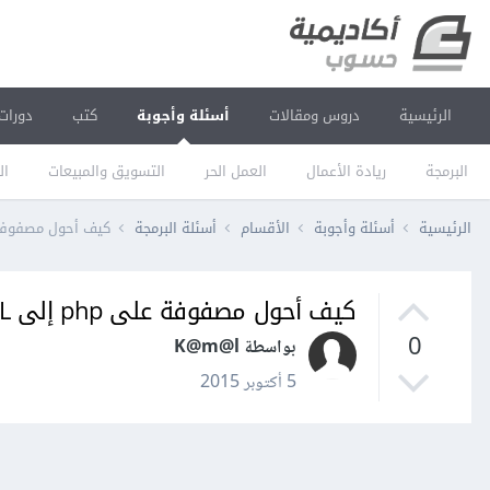
الرئيسية
دروس ومقالات
أسئلة وأجوبة
كتب
دورات
البرمجة
ريادة الأعمال
العمل الحر
التسويق والمبيعات
ال
الرئيسية
أسئلة وأجوبة
الأقسام
أسئلة البرمجة
كيف أحول مصفوفة على php
كيف أحول مصفوفة على php إلى XML؟
0
بواسطة K@m@l
5 أكتوبر 2015