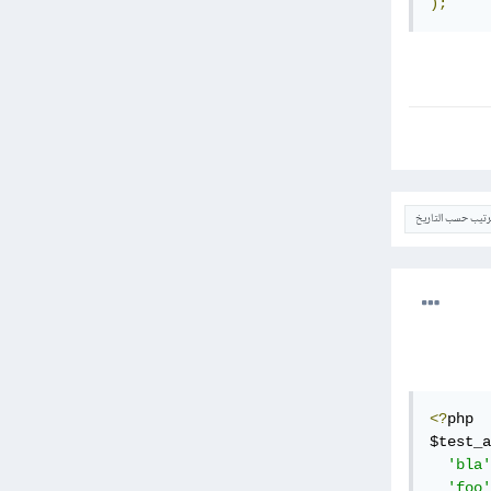
);
ترتيب حسب التاريخ
<?
php

$test_a
'bla'
'foo'