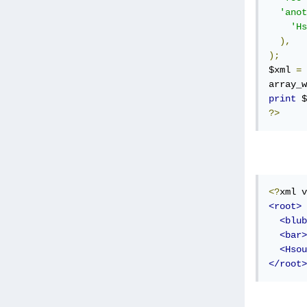
'anot
'Hs
),
);
$xml 
=
array_w
print
 $
?>
<?
xml v
<root>
<blub
<bar>
<Hsou
</root>