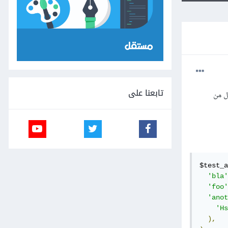
تابعنا على
ر، هل من
$test_a
'bla'
'foo'
'anot
'Hs
),