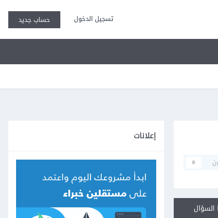
تسجيل الدخول
حساب جديد
إعلانات
ن
0
السؤال