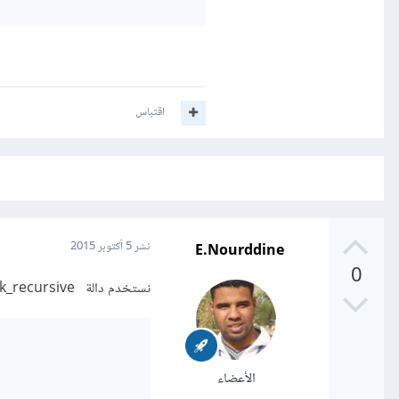
اقتباس
E.Nourddine
نشر
5 أكتوبر 2015
0
نستخدم دالة array_walk_recursive المتواجدة في php بهذا الشكل:
الأعضاء