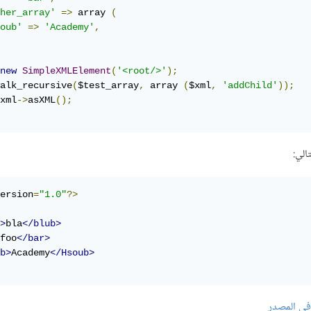
her_array'
=>
 array 
(
oub'
=>
'Academy'
,
new
SimpleXMLElement
(
'<root/>'
);
alk_recursive
(
$test_array
,
 array 
(
$xml
,
'addChild'
));
xml
->
asXML
();
ersion
=
"1.0"
?>
>
bla
</blub>
foo
</bar>
b>
Academy
</Hsoub>
في المصدر