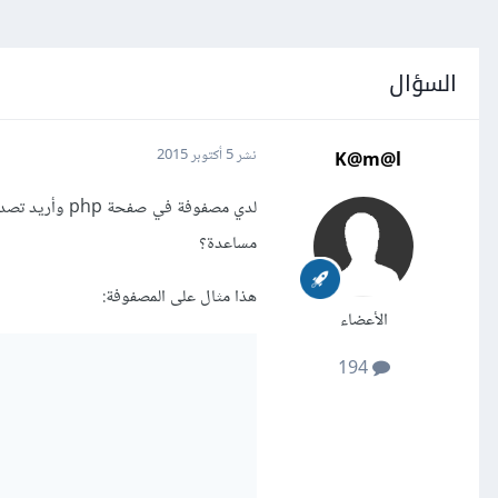
السؤال
K@m@l
نشر
5 أكتوبر 2015
مساعدة؟
هذا مثال على المصفوفة:
الأعضاء
194