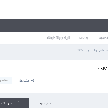
تصميم
DevOps
البرامج والتطبيقات
 إلى XML؟
متابعو
مشاركة
اطرح سؤالًا
أجب على هذا 