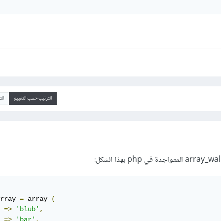
الترتيب حسب التقييم
ال
rray 
=
 array 
(
=>
'blub'
,
=>
'bar'
,