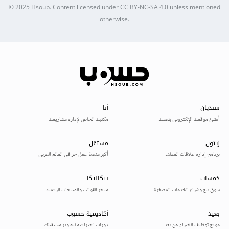
© 2025
Hsoub
.
Content licensed under
CC BY-NC-SA 4.0
unless mentioned
otherwise.