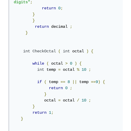
digits"
;
return
0
;
}
}
return
 decimal 
;
}
int
CheckOctal
(
int
 octal 
)
{
while
(
 octal 
>
0
)
{
int
 temp 
=
 octal 
%
10
;
if
(
 temp 
==
8
||
 temp 
==
9
)
{
return
0
;
}
             octal 
=
 octal 
/
10
;
}
return
1
;
}