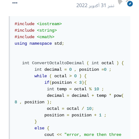
نشر
31 أكتوبر 2022
#include
<iostream>
#include
<string>
#include
<cmath>
using
namespace
 std
;
int
ConvertOctaltoDecimal
(
int
 octal 
)
{
int
 decimal 
=
0
,
 position 
=
0
;
while
(
 octal 
>
0
)
{
if
(
position 
<
3
){
int
 temp 
=
 octal 
%
10
;
             decimal 
=
 decimal 
+
 temp 
*
 pow
(
8
,
 position 
);
             octal 
=
 octal 
/
10
;
            position 
=
 position 
+
1
;
}
else
{
            cout 
<<
"error, more then three 