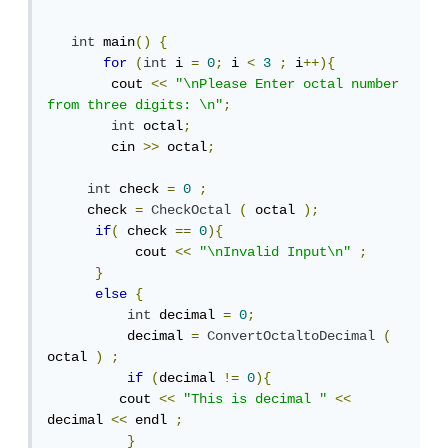
int
 main
()
{
for
(
int
 i 
=
0
;
 i 
<
3
;
 i
++){
        cout 
<<
"\nPlease Enter octal number 
from three digits: \n"
;
int
 octal
;
        cin 
>>
 octal
;
int
 check 
=
0
;
     check 
=
CheckOctal
(
 octal 
);
if
(
 check 
==
0
){
           cout 
<<
"\nInvalid Input\n"
;
}
else
{
int
 decimal 
=
0
;
          decimal 
=
ConvertOctaltoDecimal
(
octal 
)
;
if
(
decimal 
!=
0
){
         cout 
<<
"This is decimal "
<<
decimal 
<<
 endl 
;
}