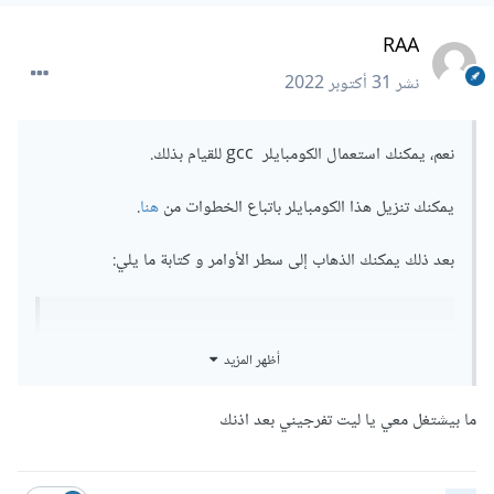
RAA
نشر
31 أكتوبر 2022
نعم، يمكنك استعمال الكومبايلر gcc للقيام بذلك.
يمكنك تنزيل هذا الكومبايلر باتباع الخطوات من
هنا
.
بعد ذلك يمكنك الذهاب إلى سطر الأوامر و كتابة ما يلي:
gcc -S filename.cpp
أظهر المزيد
و سيتم بناء ملف يحوي على كود الاسيمبلي الموافق لكود ال c++.
ما بيشتغل معي يا ليت تفرجيني بعد اذنك