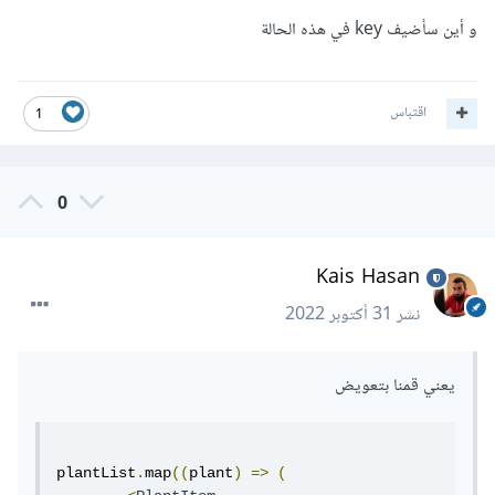
))
و أين سأضيف key في هذه الحالة
اقتباس
1
0
Kais Hasan
نشر
31 أكتوبر 2022
يعني قمنا بتعويض
plantList
.
map
((
plant
)
=>
(