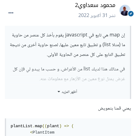
محمود سعداوي2
نشر
31 أكتوبر 2022
إن map هي تابع في javascript يقوم بأخذ كل عنصر من حاوية
ما (مثلا list) و تطبيق تابع معين عليها، لصنع حاوية أخرى من نتيجة
تطبيق التابع على كل عنصر من الحاوية الأولى.
في مثالك هذا لديك list من الأغراض، و حسب ما يبدو لي فإن كل
غرض يمثل نوع معين من الأزهار مع معلومات عنه.
أظهر المزيد
عندما قمت بتطبيق map على هذه ال list فإنك ستقوم بتحويل
كل عنصر في ال list عن طريق تابع ستمرره لل map، التابع الذي
يعني قمنا بتعويض
قمت باستعماله سيأخذ غرض (حيث أن كل عنصر في المصفوفة هي
غرض) و في ال javascript يمكننا أخذ خصائص معينة من الغرض
plantList
.
map
((
plant
)
=>
(
باستعمال قوسين {} بالإضافة إلى الخصائص التي نريدها، بالتالي هنا
<
PlantItem