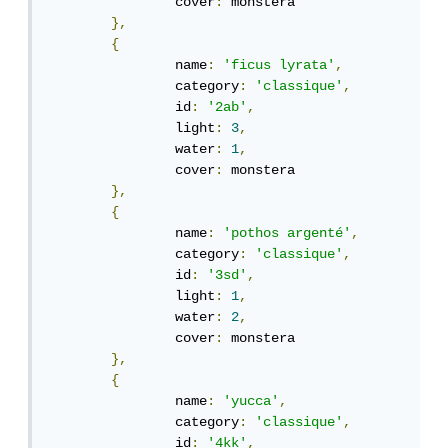
		cover
:
 monstera

},
{
		name
:
'ficus lyrata'
,
		category
:
'classique'
,
		id
:
'2ab'
,
		light
:
3
,
		water
:
1
,
		cover
:
 monstera

},
{
		name
:
'pothos argenté'
,
		category
:
'classique'
,
		id
:
'3sd'
,
		light
:
1
,
		water
:
2
,
		cover
:
 monstera

},
{
		name
:
'yucca'
,
		category
:
'classique'
,
		id
:
'4kk'
,