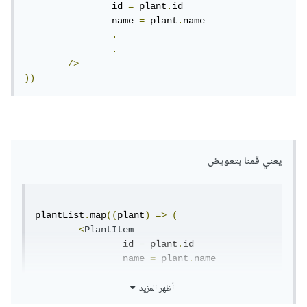
  		id 
=
 plant
.
id

نأخذ الخصائص id,cover,name,water,light، و نقوم ببناء
  		name 
=
 plant
.
name

مكون باستعمال قيم هذه الخصائص، أي سيتم إنشاء list جديدة
.
.
تحوي على نتيجة تطبيق التابع الذي كتبته على كل غرض في ال
/>
list الأصلية التي لديك.
))
يعني قمنا بتعويض
plantList
.
map
((
plant
)
=>
(
<
PlantItem
  		id 
=
 plant
.
id

  		name 
=
 plant
.
name

.
أظهر المزيد
.
/>