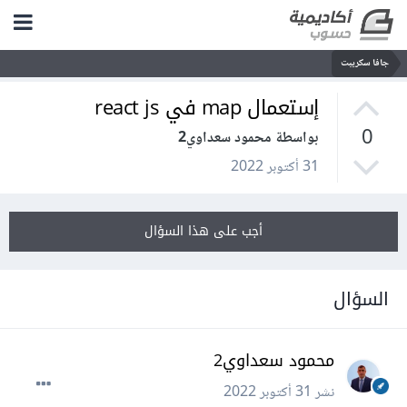
جافا سكريبت
إستعمال map في react js
0
بواسطة محمود سعداوي2
31 أكتوبر 2022
أجب على هذا السؤال
السؤال
محمود سعداوي2
نشر
31 أكتوبر 2022