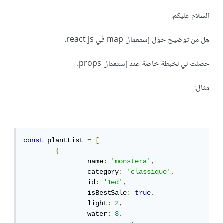
السلام عليكم.
هل من توضيح حول إستعمال map في react js.
حصلت لي لخبطة خاصة عند إستعمال props.
مثال:
const
 plantList 
=
[
{
		name
:
'monstera'
,
		category
:
'classique'
,
		id
:
'1ed'
,
		isBestSale
:
true
,
		light
:
2
,
		water
:
3
,