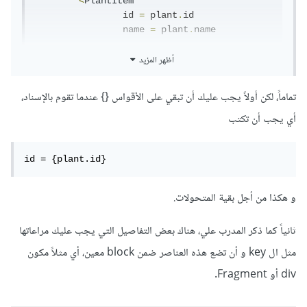
<
PlantItem
  		id 
=
 plant
.
id

  		name 
=
 plant
.
name

.
أظهر المزيد
.
/>
))
تماماً، لكن أولاً يجب عليك أن تبقي على الأقواس {} عندما تقوم بالإسناد،
أي يجب أن تكتب
id = {plant.id}
و هكذا من أجل بقية المتحولات.
ثانياً كما ذكر المدرب علي، هناك بعض التفاصيل التي يجب عليك مراعاتها
مثل ال key و أن تضع هذه العناصر ضمن block معين، أي مثلاً مكون
div أو Fragment.