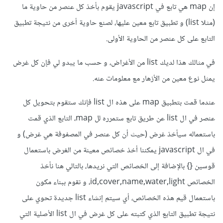
إن map هي تابع في javascript يقوم بأخذ كل عنصر من حاوية ما
(مثلا list) و تطبيق تابع معين عليها، لصنع حاوية أخرى من نتيجة تطبيق
التابع على كل عنصر من الحاوية الأولى.
في مثالك هذا لديك list من الأغراض، و حسب ما يبدو لي فإن كل غرض
يمثل نوع معين من الأزهار مع معلومات عنه.
عندما قمت بتطبيق map على هذه ال list فإنك ستقوم بتحويل كل
عنصر في ال list عن طريق تابع ستمرره لل map، التابع الذي قمت
باستعماله سيأخذ غرض (حيث أن كل عنصر في المصفوفة هي غرض) و
في ال javascript يمكننا أخذ خصائص معينة من الغرض باستعمال
قوسين {} بالإضافة إلى الخصائص التي نريدها، بالتالي هنا نأخذ
الخصائص id,cover,name,water,light، و نقوم ببناء مكون
باستعمال قيم هذه الخصائص، أي سيتم إنشاء list جديدة تحوي على
نتيجة تطبيق التابع الذي كتبته على كل غرض في ال list الأصلية التي