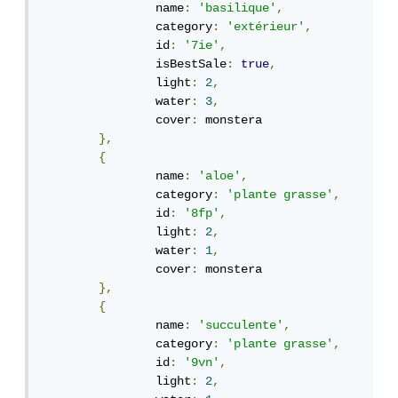
		name
:
'basilique'
,
		category
:
'extérieur'
,
		id
:
'7ie'
,
		isBestSale
:
true
,
		light
:
2
,
		water
:
3
,
		cover
:
 monstera

},
{
		name
:
'aloe'
,
		category
:
'plante grasse'
,
		id
:
'8fp'
,
		light
:
2
,
		water
:
1
,
		cover
:
 monstera

},
{
		name
:
'succulente'
,
		category
:
'plante grasse'
,
		id
:
'9vn'
,
		light
:
2
,