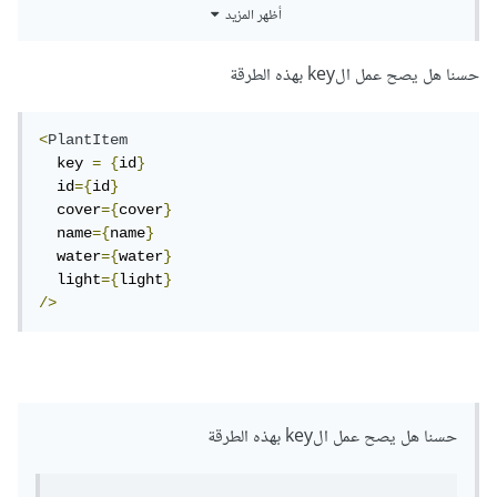
أظهر المزيد
ثانياً كما ذكر المدرب علي، هناك بعض التفاصيل التي يجب عليك
مراعاتها مثل ال key و أن تضع هذه العناصر ضمن block معين، أي
حسنا هل يصح عمل الkey بهذه الطرقة
مثلاً مكون div أو Fragment.
<
PlantItem
  key 
=
{
id
}
  id
={
id
}
  cover
={
cover
}
  name
={
name
}
  water
={
water
}
  light
={
light
}
/>
حسنا هل يصح عمل الkey بهذه الطرقة