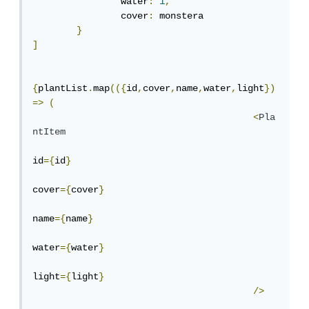
		water
:
1
,
		cover
:
 monstera

}
]
{
plantList
.
map
(({
id
,
cover
,
name
,
water
,
light
})
=>
(
<
Pla
ntItem
id
={
id
}
cover
={
cover
}
name
={
name
}
water
={
water
}
light
={
light
}
/>