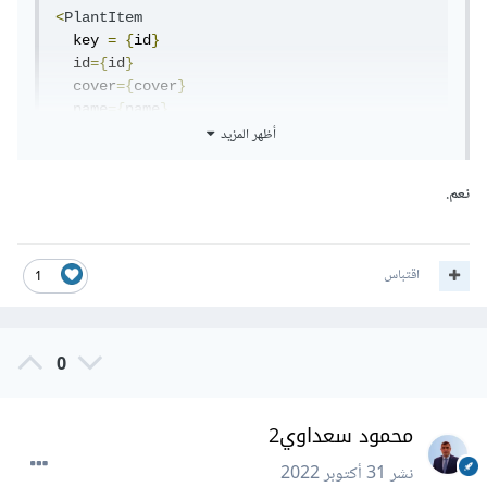
<
PlantItem
  key 
=
{
id
}
  id
={
id
}
  cover
={
cover
}
  name
={
name
}
أظهر المزيد
  water
={
water
}
  light
={
light
}
/>
نعم.
اقتباس
1
0
محمود سعداوي2
نشر
31 أكتوبر 2022