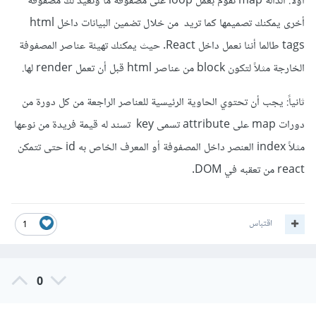
أولاً: الدالة map تقوم بعمل loop على مصفوفة ما وتعيد لك مصفوفة
أخرى يمكنك تصميمها كما تريد من خلال تضمين البيانات داخل html
tags طالما أننا نعمل داخل React. حيث يمكنك تهيئة عناصر المصفوفة
الخارجة مثلاً لتكون block من عناصر html قبل أن تعمل render لها.
ثانياً: يجب أن تحتوي الحاوية الرئيسية للعناصر الراجعة من كل دورة من
دورات map على attribute تسمى key تسند له قيمة فريدة من نوعها
مثلاً index العنصر داخل المصفوفة أو المعرف الخاص به id حتى تتمكن
react من تعقبه في DOM.
اقتباس
1
0