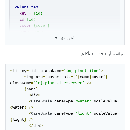
<PlantItem
key
=
{id}
id
=
{id}
cover
=
{cover}
name
=
{name}
أظهر المزيد
water
=
{water}
light
=
{light}
/>
مع العلم أن PlantItem هي
<
li key
={
id
}
 className
=
'lmj-plant-item'
>
<
img src
={
cover
}
 alt
={`{
name
}
cover
`}
className
=
'lmj-plant-item-cover'
/>
{
name
}
<
div
>
<
CareScale
 careType
=
'water'
 scaleValue
=
{
water
}
/>
<
CareScale
 careType
=
'light'
 scaleValue
=
{
light
}
/>
</
div
>